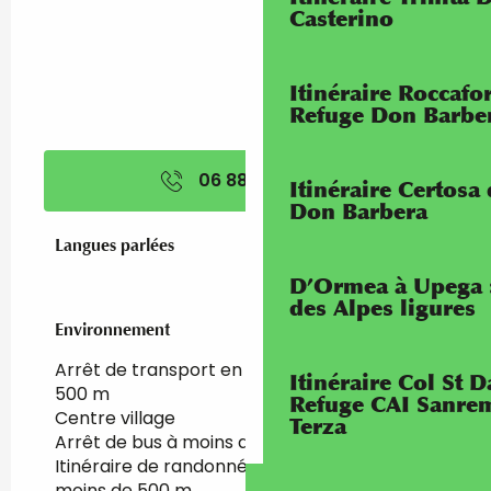
Casterino
Itinéraire Roccaf
Refuge Don Barbe
06 88 10 44
▒▒
Itinéraire Certosa
Don Barbera
Langues parlées
Langues parlées
D’Ormea à Upega 
des Alpes ligures
Environnement
Environnement
Arrêt de transport en commun à moins de
Itinéraire Col St
500 m
Refuge CAI Sanrem
Centre village
Terza
Arrêt de bus à moins de 500 m
Itinéraire de randonnée pédestre balisé à
moins de 500 m