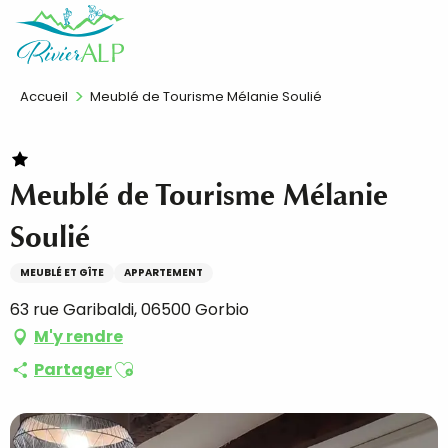
Aller
FR
au
contenu
principal
Accueil
Meublé de Tourisme Mélanie Soulié
Meublé de Tourisme Mélanie
Soulié
MEUBLÉ ET GÎTE
APPARTEMENT
63 rue Garibaldi, 06500 Gorbio
M'y rendre
Ajouter aux favoris
Partager