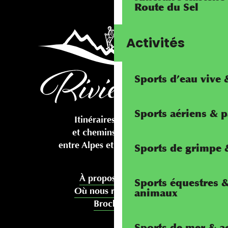
Route du Sel
Activités
Sports d’eau vive
Sports aériens & 
Itinéraires cyclables
et chemins pédestres
entre Alpes et Méditerranée
Sports de grimpe &
À propos de nous
Sports équestres 
Où nous rencontrer
animaux
Brochures
Sports de mer & ac