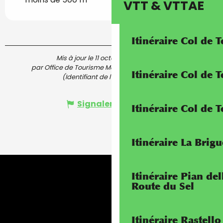
VTT & VTTAE
Itinéraire Col de 
Mis à jour le 11 octobre 2023 à 09:54
par Office de Tourisme Menton, Riviera & Merveilles
Itinéraire Col de
(Identifiant de l'offre :
6348987
)
Signaler une erreur
Itinéraire Col de 
Itinéraire La Brig
Itinéraire Pian de
Route du Sel
Itinéraire Rastello