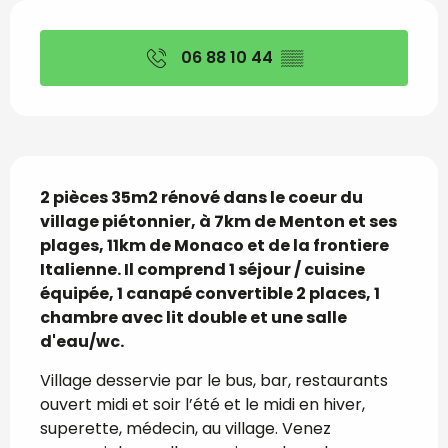
Ouverture et coordon
06 88 10 44
▒▒
Description
2 pièces 35m2 rénové dans le coeur du 
village piétonnier, à 7km de Menton et ses 
plages, 11km de Monaco et de la frontiere 
Italienne. Il comprend 1 séjour / cuisine 
équipée, 1 canapé convertible 2 places, 1 
chambre avec lit double et une salle 
d'eau/wc.
Village desservie par le bus, bar, restaurants 
ouvert midi et soir l’été et le midi en hiver, 
superette, médecin, au village. Venez 