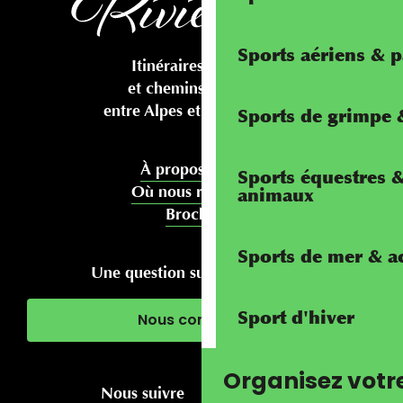
Sports aériens & 
Itinéraires cyclables
et chemins pédestres
entre Alpes et Méditerranée
Sports de grimpe &
À propos de nous
Sports équestres 
Où nous rencontrer
animaux
Brochures
Sports de mer & ac
Une question sur votre séjour ?
Sport d'hiver
Nous contacter
Organisez votr
Nous suivre