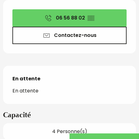
Ouverture et coordon
06 56 88 02
▒▒
Contactez-nous
Description
En attente
En attente
Capacité
4 Personne(s)