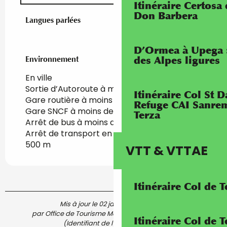
Itinéraire Certosa
Don Barbera
Langues parlées
Langues parlées
D’Ormea à Upega 
Environnement
Environnement
des Alpes ligures
En ville
Sortie d’Autoroute à moins de 5 km
Itinéraire Col St
Gare routière à moins de 500 m
Refuge CAI Sanrem
Gare SNCF à moins de 500 m
Terza
Arrêt de bus à moins de 500 m
Arrêt de transport en commun à moins de
500 m
VTT & VTTAE
Itinéraire Col de 
Mis à jour le 02 janvier 2024 à 15:12
par Office de Tourisme Menton, Riviera & Merveilles
Itinéraire Col de
(Identifiant de l'offre :
6584568
)