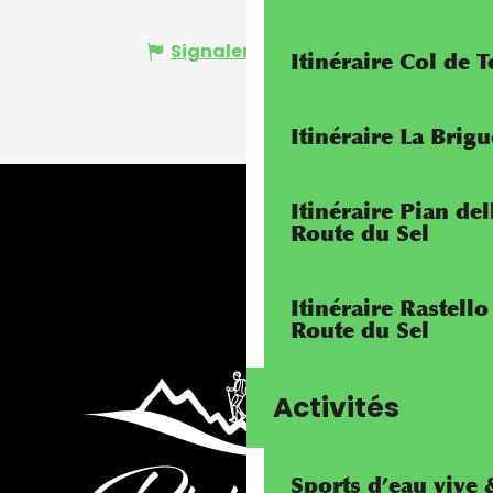
Signaler une erreur
Itinéraire Col de 
Itinéraire La Brig
Itinéraire Pian de
Route du Sel
Itinéraire Rastello
Route du Sel
Activités
Sports d’eau vive