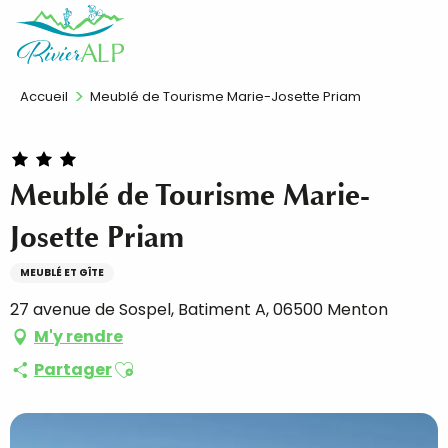
Aller
FR
au
contenu
principal
Accueil
Meublé de Tourisme Marie-Josette Priam
Meublé de Tourisme Marie-
Josette Priam
MEUBLÉ ET GÎTE
27 avenue de Sospel, Batiment A, 06500 Menton
M'y rendre
Ajouter aux favoris
Partager