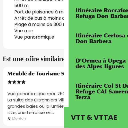
500 m
Itinéraire Roccaf
Port de plaisance à moins de 500 m
Refuge Don Barbe
Arrêt de bus à moins de 500 m
Plage à moins de 300 m
Vue mer
Itinéraire Certosa
Vue panoramique
Don Barbera
Est une offre similaire à proximité de...
D’Ormea à Upega 
des Alpes ligures
Réservable
Meublé de Tourisme Suite des Citronniers
Itinéraire Col St
Refuge CAI Sanrem
Vue panoramique mer. 250 m plage et centre-ville.
Terza
La suite des Citronniers Villa l'Ensoleillée offre de
grandes baies où la lumière caresse des lits King
size, une terrasse en...
VTT & VTTAE
Menton