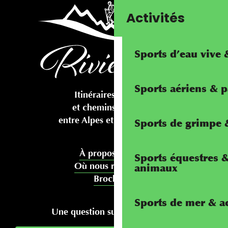
Activités
Sports d’eau vive
Sports aériens & 
Itinéraires cyclables
et chemins pédestres
entre Alpes et Méditerranée
Sports de grimpe &
À propos de nous
Sports équestres 
Où nous rencontrer
animaux
Brochures
Sports de mer & ac
Une question sur votre séjour ?