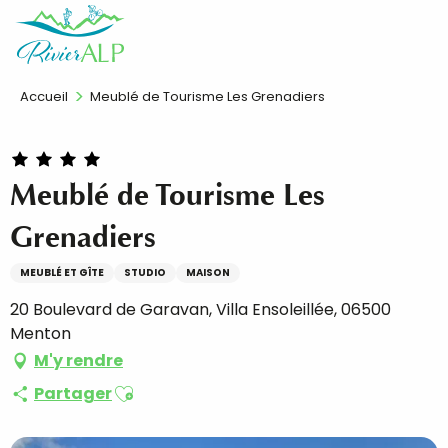
Aller
FR
au
contenu
principal
Accueil
Meublé de Tourisme Les Grenadiers
Meublé de Tourisme Les
Grenadiers
MEUBLÉ ET GÎTE
STUDIO
MAISON
20 Boulevard de Garavan, Villa Ensoleillée, 06500
Menton
M'y rendre
Ajouter aux favoris
Partager