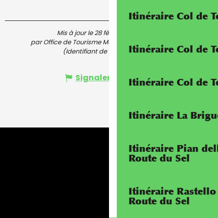
Itinéraire Col de 
Mis à jour le 28 février 2023 à 10:53
par Office de Tourisme Menton, Riviera & Merveilles
Itinéraire Col de
(Identifiant de l'offre :
5619317
)
Signaler une erreur
Itinéraire Col de 
Itinéraire La Brig
Itinéraire Pian de
Route du Sel
Itinéraire Rastello
Route du Sel