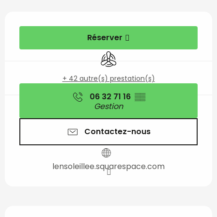
Ouverture et coordon
Réserver
Air conditionné
+ 42 autre(s) prestation(s)
06 32 71 16
▒▒
Gestion
Contactez-nous
lensoleillee.squarespace.com