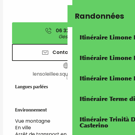
Randonnées
06 32 71 16
▒▒
Gestion
Itinéraire Limone
Contactez-nous
Itinéraire Limone
lensoleillee.squarespace.com
Itinéraire Limone
Langues parlées
Langues parlées
Itinéraire Terme di
Environnement
Environnement
Itinéraire Trinità 
Vue montagne
Casterino
En ville
Arrêt de transport en commun à moins de