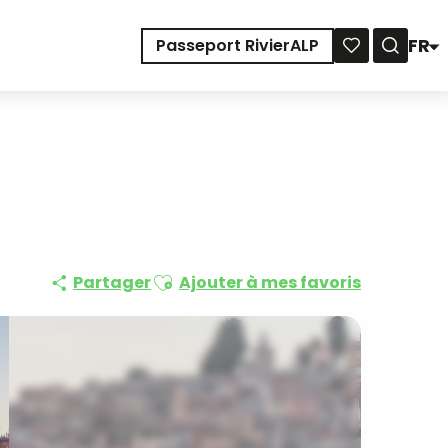
FR
Passeport RivierALP
Reche
Voir les favoris
Ajouter aux favoris
Partager
Ajouter à mes favoris