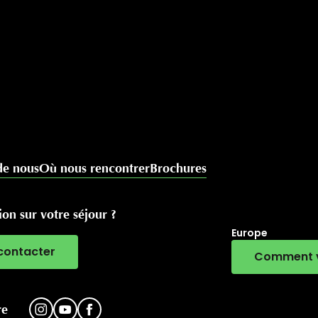
de nous
Où nous rencontrer
Brochures
on sur votre séjour ?
Europe
contacter
Comment v
RivierALP
re