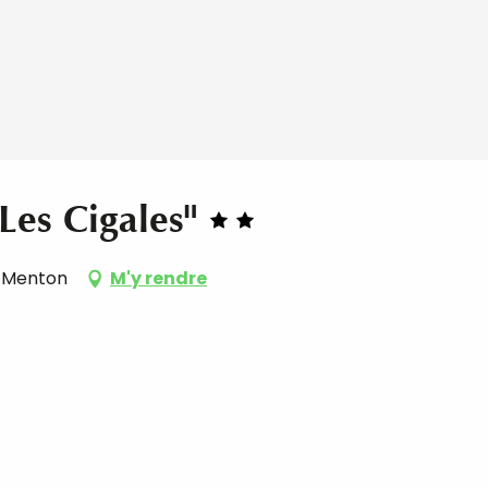
Les Cigales"
0 Menton
M'y rendre