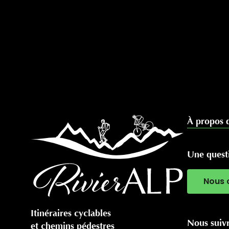
À propos 
Une questi
Nous 
Itinéraires cyclables
Nous suiv
et chemins pédestres