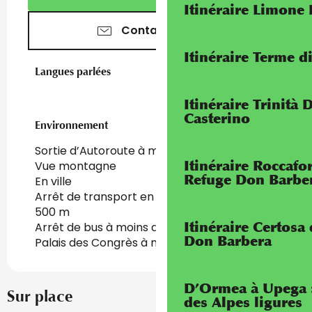
Itinéraire Limone
Contactez-nous
Itinéraire Terme di
Langues parlées
Langues parlées
Itinéraire Trinità 
Casterino
Environnement
Environnement
Sortie d’Autoroute à moins de 5 km
Itinéraire Roccaf
Vue montagne
Refuge Don Barbe
En ville
Arrêt de transport en commun à moins de
500 m
Itinéraire Certosa
Arrêt de bus à moins de 500 m
Don Barbera
Palais des Congrès à moins de 5 km
D’Ormea à Upega 
Sur place
des Alpes ligures