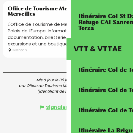
Réservable
Office de Tourisme Menton, Riviera &
Merveilles
Itinéraire Col St
Refuge CAI Sanrem
L'Office de Tourisme de Menton vous accueille au
Terza
Palais de l'Europe. Informations touristiques,
documentation, billetterie événements, visites et
excursions et une boutique...
VTT & VTTAE
Menton
Itinéraire Col de 
Mis à jour le 06 juillet 2025 à 10:51
par Office de Tourisme Menton, Riviera & Merveilles
Itinéraire Col de
(Identifiant de l'offre :
5378988
)
Signaler une erreur
Itinéraire Col de 
Itinéraire La Brig