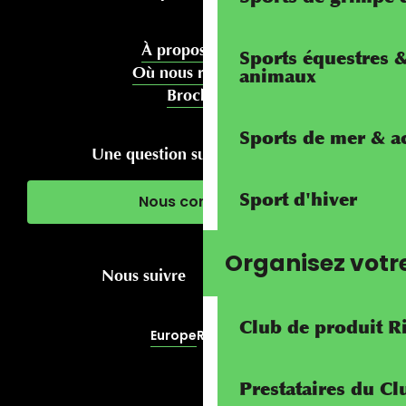
À propos de nous
Sports équestres 
Où nous rencontrer
animaux
Brochures
Sports de mer & ac
Une question sur votre séjour ?
Sport d'hiver
Nous contacter
Organisez votr
Nous suivre
Club de produit R
Europe
RivierALP
Prestataires du C