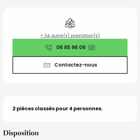
Ouverture et coordon
Air conditionné
+ 34 autre(s) prestation(s)
06 85 96 06
▒▒
Contactez-nous
Description
2 pièces classés pour 4 personnes.
Disposition