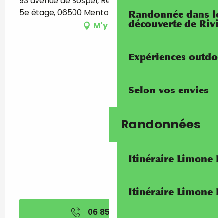
93 avenue de Sospel, Résidence Le Provence -
5e étage, 06500 Menton
Randonnée dans les
découverte de Riv
M'y rendre
Expériences outdo
Selon vos envies
Randonnées
Itinéraire Limone
Itinéraire Limone
06 85 96 06
▒▒