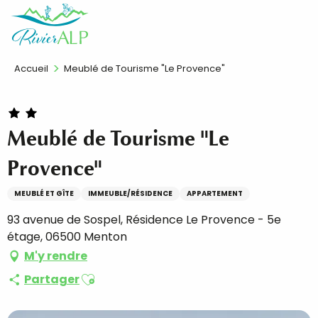
Aller
FR
au
contenu
principal
Accueil
Meublé de Tourisme "Le Provence"
Meublé de Tourisme "Le
Provence"
MEUBLÉ ET GÎTE
IMMEUBLE/RÉSIDENCE
APPARTEMENT
93 avenue de Sospel, Résidence Le Provence - 5e
étage, 06500 Menton
M'y rendre
Ajouter aux favoris
Partager