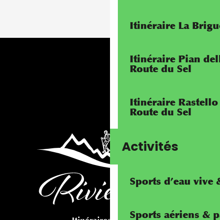
Itinéraire La Brig
Itinéraire Pian de
Route du Sel
Itinéraire Rastello
Route du Sel
Activités
Sports d’eau vive
Sports aériens & 