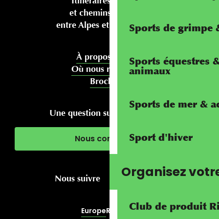
Itinéraires cyclables
et chemins pédestres
entre Alpes et Méditerranée
Sports de grimpe &
À propos de nous
Sports équestres 
Où nous rencontrer
animaux
Brochures
Sports de mer & ac
Une question sur votre séjour ?
Sport d'hiver
Nous contacter
Organisez votr
Nous suivre
Club de produit R
Europe
RivierALP