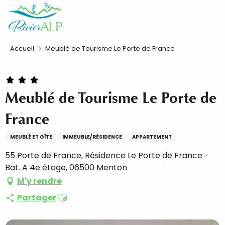
Aller
FR
au
contenu
principal
Accueil
Meublé de Tourisme Le Porte de France
Meublé de Tourisme Le Porte de
France
MEUBLÉ ET GÎTE
IMMEUBLE/RÉSIDENCE
APPARTEMENT
55 Porte de France, Résidence Le Porte de France -
Bat. A 4e étage, 06500 Menton
M'y rendre
Ajouter aux favoris
Partager