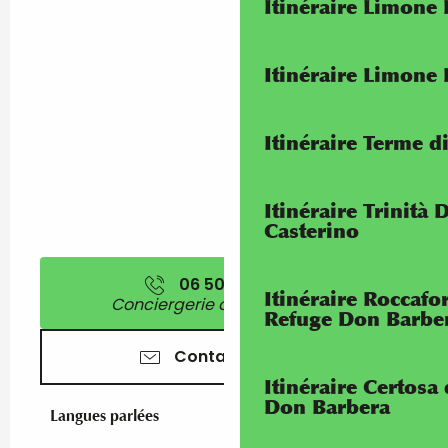
Itinéraire Limone
Itinéraire Limone
Itinéraire Terme di
Itinéraire Trinità 
Casterino
06 50 56 00
▒▒
Itinéraire Roccaf
Conciergerie des Citronniers
Refuge Don Barbe
Contactez-nous
Itinéraire Certosa
Don Barbera
Langues parlées
Langues parlées