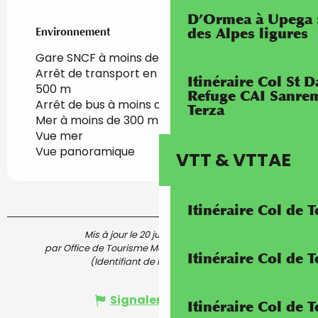
D’Ormea à Upega 
Environnement
Environnement
des Alpes ligures
Gare SNCF à moins de 500 m
Arrêt de transport en commun à moins de
Itinéraire Col St
500 m
Refuge CAI Sanrem
Arrêt de bus à moins de 500 m
Terza
Mer à moins de 300 m
Vue mer
Vue panoramique
VTT & VTTAE
Itinéraire Col de 
Mis à jour le 20 juillet 2022 à 09:44
par Office de Tourisme Menton, Riviera & Merveilles
Itinéraire Col de
(Identifiant de l'offre :
6196483
)
Signaler une erreur
Itinéraire Col de 