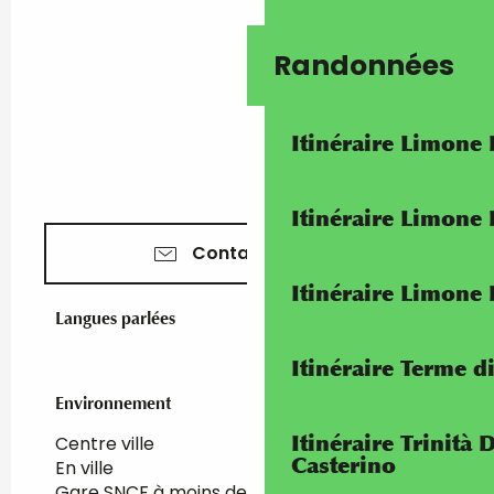
Randonnées
Itinéraire Limone
Itinéraire Limone
Contactez-nous
Itinéraire Limone
Langues parlées
Langues parlées
Itinéraire Terme di
Environnement
Environnement
Itinéraire Trinità 
Centre ville
Casterino
En ville
Gare SNCF à moins de 500 m