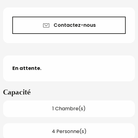
Ouverture et coordon
Contactez-nous
Description
En attente.
Capacité
1 Chambre(s)
4 Personne(s)