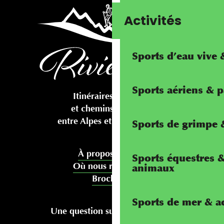
Activités
Sports d’eau vive
Sports aériens & 
Itinéraires cyclables
et chemins pédestres
entre Alpes et Méditerranée
Sports de grimpe &
À propos de nous
Sports équestres 
Où nous rencontrer
animaux
Brochures
Sports de mer & ac
Une question sur votre séjour ?