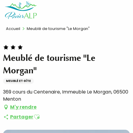
Aller
FR
au
contenu
principal
Accueil
Meublé de tourisme "Le Morgan"
Meublé de tourisme "Le
Morgan"
MEUBLÉ ET GÎTE
369 cours du Centenaire, Immeuble Le Morgan, 06500
Menton
M'y rendre
Ajouter aux favoris
Partager