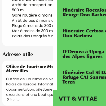
Arrêt de transport en commun à moins de
Itinéraire Roccaf
500 m
Refuge Don Barbe
Gare routière à moins de 500 m
Arrêt de bus à moins de 500 m
Plage à moins de 300 m
Itinéraire Certosa
Mer à moins de 300 m
Don Barbera
Palais des Congrès à moins de 5 km
D’Ormea à Upega 
Adresse utile
des Alpes ligures
Réservable
Office de Tourisme Menton, Riviera &
Merveilles
Itinéraire Col St
Refuge CAI Sanrem
L'Office de Tourisme de Menton vous accueille au
Terza
Palais de l'Europe. Informations touristiques,
documentation, billetterie événements, visites et
excursions et une boutique...
VTT & VTTAE
Menton