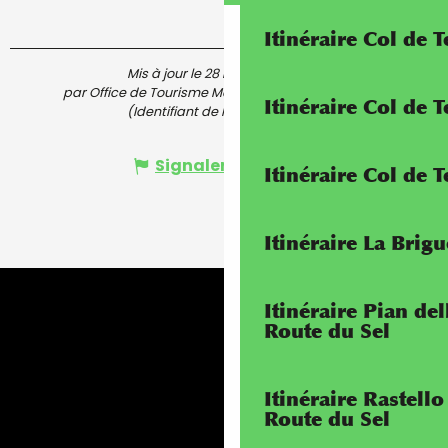
Itinéraire Col de 
Mis à jour le 28 mai 2026 à 11:08
par Office de Tourisme Menton, Riviera & Merveilles
Itinéraire Col de
(Identifiant de l'offre :
7652237
)
Signaler une erreur
Itinéraire Col de 
Itinéraire La Brig
Itinéraire Pian de
Route du Sel
Itinéraire Rastello
Route du Sel