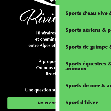
Sports d’eau vive
Sports aériens & 
Itinéraires cyclables
et chemins pédestres
entre Alpes et Méditerranée
Sports de grimpe &
À propos de nous
Sports équestres 
Où nous rencontrer
animaux
Brochures
Sports de mer & ac
Une question sur votre séjour ?
Sport d'hiver
Nous contacter