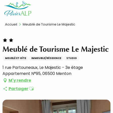
Aller
FR
au
contenu
principal
Accueil
Meublé de Tourisme Le Majestic
Meublé de Tourisme Le Majestic
MEUBLÉ ET GÎTE
IMMEUBLE/RÉSIDENCE
STUDIO
1 rue Partouneaux, Le Majestic - 3e étage
Appartement N°95, 06500 Menton
M'y rendre
Ajouter aux favoris
Partager