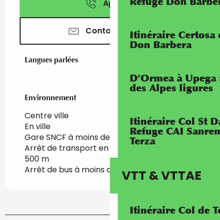
Refuge Don Barbe
Appeler
Contactez-nous
Itinéraire Certosa
Don Barbera
Langues parlées
Langues parlées
D’Ormea à Upega 
des Alpes ligures
Environnement
Environnement
Centre ville
Itinéraire Col St
En ville
Refuge CAI Sanrem
Gare SNCF à moins de 500 m
Terza
Arrêt de transport en commun à moins de
500 m
Arrêt de bus à moins de 500 m
VTT & VTTAE
Itinéraire Col de 