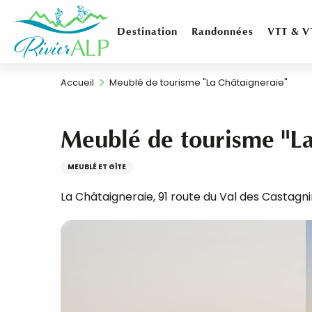
Aller
au
Destination
Randonnées
VTT & V
contenu
principal
Accueil
Meublé de tourisme "La Châtaigneraie"
Meublé de tourisme "La
MEUBLÉ ET GÎTE
La Châtaigneraie, 91 route du Val des Castag