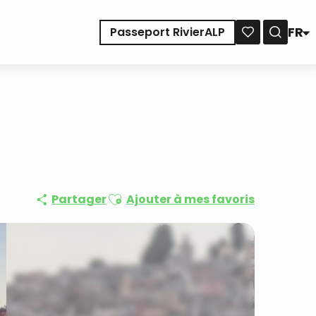
FR
Passeport RivierALP
Reche
Voir les favoris
Ajouter aux favoris
Partager
Ajouter à mes favoris