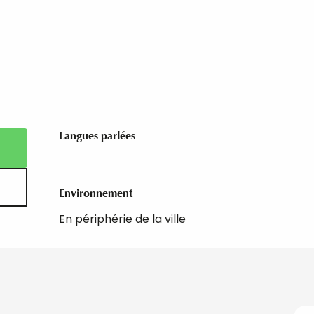
Langues parlées
Langues parlées
Environnement
Environnement
En périphérie de la ville