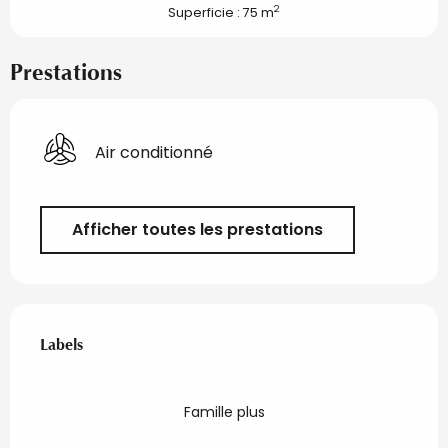
2
Superficie : 75 m
Prestations
Air conditionné
Afficher toutes les prestations
Offres de prestations
Labels
Labels
Famille plus