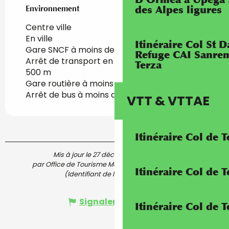
Environnement
Environnement
des Alpes ligures
Centre ville
En ville
Itinéraire Col St
Gare SNCF à moins de 500 m
Refuge CAI Sanrem
Arrêt de transport en commun à moins de
Terza
500 m
Gare routière à moins de 500 m
Arrêt de bus à moins de 500 m
VTT & VTTAE
Itinéraire Col de 
Mis à jour le 27 décembre 2024 à 14:59
par Office de Tourisme Menton, Riviera & Merveilles
Itinéraire Col de
(Identifiant de l'offre :
6537022
)
Signaler une erreur
Itinéraire Col de 