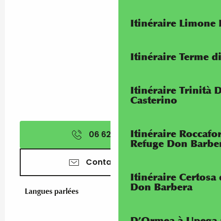
Itinéraire Limone
Itinéraire Terme di
Itinéraire Trinità 
Casterino
Itinéraire Roccaf
06 62 06 35
▒▒
Refuge Don Barbe
Contactez-nous
Itinéraire Certosa
Don Barbera
Langues parlées
Langues parlées
D’Ormea à Upega 