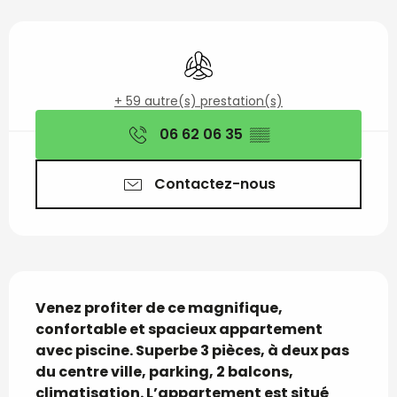
Ouverture et coordon
Air conditionné
+ 59 autre(s) prestation(s)
06 62 06 35
▒▒
Contactez-nous
Description
Venez profiter de ce magnifique, 
confortable et spacieux appartement 
avec piscine. Superbe 3 pièces, à deux pas 
du centre ville, parking, 2 balcons,  
climatisation. L’appartement est situé 