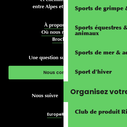
entre Alpes et Méditerranée
Sports de grimpe &
À propos de nous
Sports équestres 
Où nous rencontrer
animaux
Brochures
Sports de mer & ac
Une question sur votre séjour ?
Sport d'hiver
Nous contacter
Organisez votr
Nous suivre
Club de produit R
Europe
RivierALP