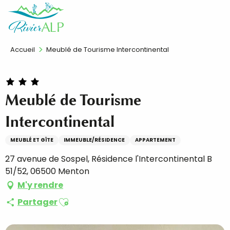
Aller
FR
au
contenu
principal
Accueil
Meublé de Tourisme Intercontinental
Meublé de Tourisme
Intercontinental
MEUBLÉ ET GÎTE
IMMEUBLE/RÉSIDENCE
APPARTEMENT
27 avenue de Sospel, Résidence l'Intercontinental B
51/52, 06500 Menton
M'y rendre
Ajouter aux favoris
Partager