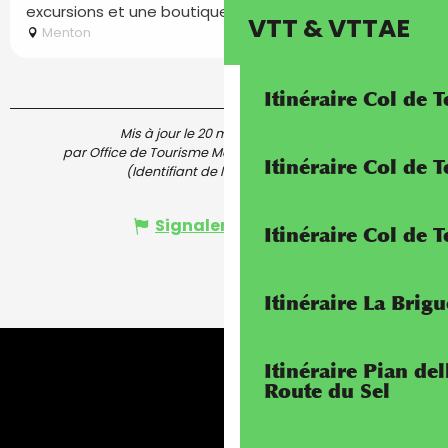
excursions et une boutique...
VTT & VTTAE
Menton
Itinéraire Col de 
Mis à jour le 20 mars 2025 à 14:05
par Office de Tourisme Menton, Riviera & Merveilles
Itinéraire Col de
(Identifiant de l'offre :
6369775
)
Signaler une erreur
Itinéraire Col de 
Itinéraire La Brig
Itinéraire Pian de
Route du Sel