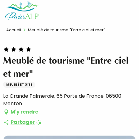
Aller
FR
au
contenu
principal
Accueil
Meublé de tourisme "Entre ciel et mer"
Meublé de tourisme "Entre ciel
et mer"
MEUBLÉ ET GÎTE
La Grande Palmeraie, 65 Porte de France, 06500
Menton
M'y rendre
Ajouter aux favoris
Partager