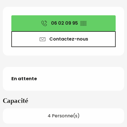
Ouverture et coordon
06 02 09 95
▒▒
Contactez-nous
Description
En attente
Capacité
4 Personne(s)