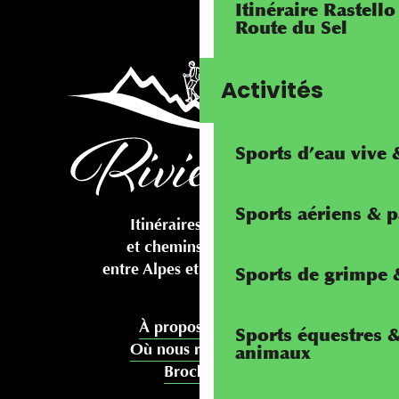
Itinéraire Rastello
Route du Sel
Activités
Sports d’eau vive
Sports aériens & 
Itinéraires cyclables
et chemins pédestres
entre Alpes et Méditerranée
Sports de grimpe &
À propos de nous
Sports équestres 
Où nous rencontrer
animaux
Brochures