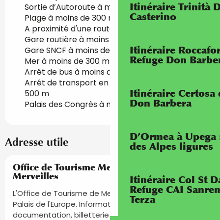
Itinéraire Trinità 
Sortie d’Autoroute à moins de 5 km
Casterino
Plage à moins de 300 m
A proximité d'une route nationale
Gare routière à moins de 500 m
Itinéraire Roccaf
Gare SNCF à moins de 500 m
Refuge Don Barbe
Mer à moins de 300 m
Arrêt de bus à moins de 500 m
Arrêt de transport en commun à moins de
Itinéraire Certosa
500 m
Don Barbera
Palais des Congrès à moins de 5 km
D’Ormea à Upega 
Adresse utile
des Alpes ligures
Réservable
Office de Tourisme Menton, Riviera &
Merveilles
Itinéraire Col St
Refuge CAI Sanrem
L'Office de Tourisme de Menton vous accueille au
Terza
Palais de l'Europe. Informations touristiques,
documentation, billetterie événements, visites et