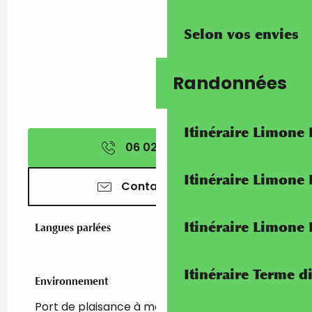
Selon vos envies
Randonnées
Itinéraire Limone
06 02 09 95
▒▒
Itinéraire Limone
Contactez-nous
Itinéraire Limone
Langues parlées
Langues parlées
Itinéraire Terme di
Environnement
Environnement
Port de plaisance à moins de 500 m