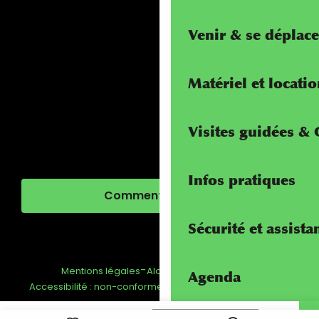
Venir & se déplace
Matériel et locati
Visites guidées &
Infos pratiques
Comment venir ?
Sécurité et assista
-
-
-
Mentions légales
Alcotra - Interreg
FAQ
Agenda
-
Gestion du consentement
Accessibilité : non-conforme