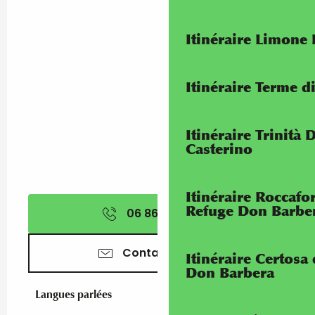
Itinéraire Limone
Itinéraire Terme di
Itinéraire Trinità 
Casterino
Itinéraire Roccaf
Refuge Don Barbe
06 86 46 33
▒▒
Contactez-nous
Itinéraire Certosa
Don Barbera
Langues parlées
Langues parlées