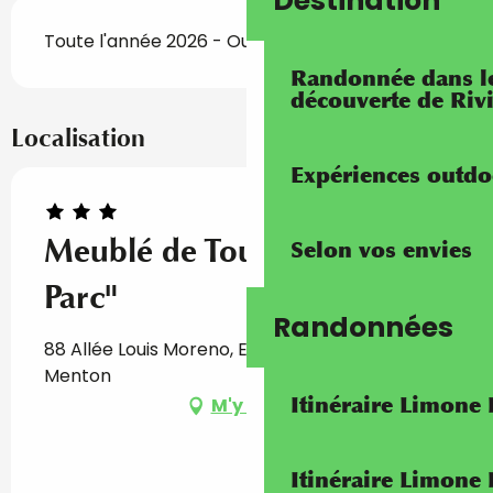
Destination
Toute l'année 2026 - Ouvert tous les jours
Randonnée dans les
découverte de Riv
Localisation
Expériences outdo
Meublé de Tourisme "Eden
Selon vos envies
Parc"
Randonnées
88 Allée Louis Moreno, Eden Parc D2, 06500
Menton
Itinéraire Limone
M'y rendre
Itinéraire Limone