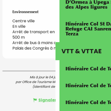
D’Ormea à Upega 
des Alpes ligures
Environnement
Environnement
Centre ville
Itinéraire Col St
En ville
Refuge CAI Sanrem
Arrêt de transport en commun à moins de
Terza
500 m
Arrêt de bus à moins de 500 m
Palais des Congrès à moins de 5 km
VTT & VTTAE
Itinéraire Col de 
Mis à jour le 04 juillet 2024 à 14:58
par Office de Tourisme Menton, Riviera & Merveilles
Itinéraire Col de
(Identifiant de l'offre :
5118169
)
Signaler une erreur
Itinéraire Col de 