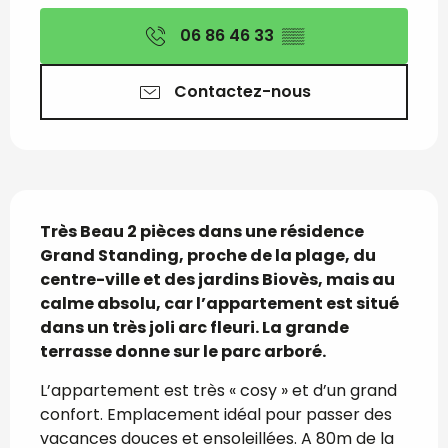
Ouverture et coordon
06 86 46 33
▒▒
Contactez-nous
Description
Très Beau 2 pièces dans une résidence 
Grand Standing, proche de la plage, du 
centre-ville et des jardins Biovès, mais au 
calme absolu, car l’appartement est situé 
dans un très joli arc fleuri. La grande 
terrasse donne sur le parc arboré.
L’appartement est très « cosy » et d’un grand 
confort. Emplacement idéal pour passer des 
vacances douces et ensoleillées. A 80m de la 