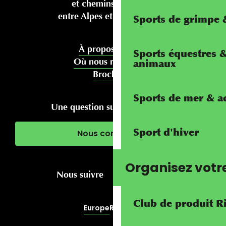
et chemins pédestres
entre Alpes et Méditerranée
Sports de grimpe &
À propos de nous
Sports équestres 
Où nous rencontrer
animaux
Brochures
Sports de mer & ac
Une question sur votre séjour ?
Sport d'hiver
Nous contacter
Organisez votr
Nous suivre
Club de produit R
Europe
RivierALP