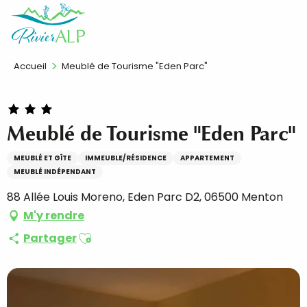
Aller
FR
au
contenu
principal
Accueil
Meublé de Tourisme "Eden Parc"
Meublé de Tourisme "Eden Parc"
MEUBLÉ ET GÎTE
IMMEUBLE/RÉSIDENCE
APPARTEMENT
MEUBLÉ INDÉPENDANT
88 Allée Louis Moreno, Eden Parc D2, 06500 Menton
M'y rendre
Ajouter aux favoris
Partager