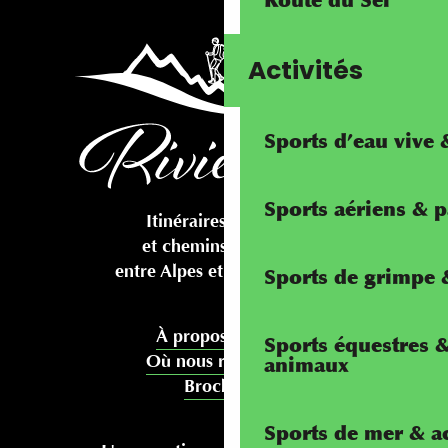
Route du Sel
Activités
Sports d’eau vive
Sports aériens & 
Itinéraires cyclables
et chemins pédestres
entre Alpes et Méditerranée
Sports de grimpe &
À propos de nous
Sports équestres 
Où nous rencontrer
animaux
Brochures
Sports de mer & ac