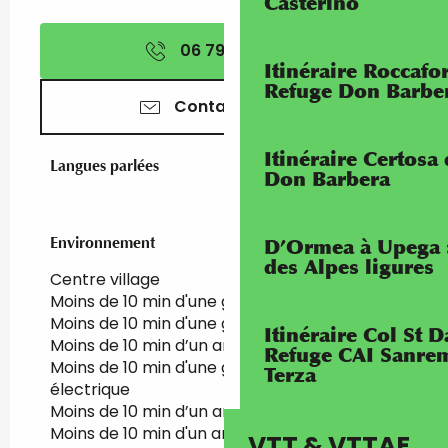
Casterino
06 79 89 09
▒▒
Itinéraire Roccaf
Refuge Don Barbe
Contactez-nous
Itinéraire Certosa
Langues parlées
Langues parlées
Don Barbera
Environnement
Environnement
D’Ormea à Upega 
des Alpes ligures
Centre village
Moins de 10 min d'une gare SNCF à pied
Moins de 10 min d'une gare SNCF en voiture
Itinéraire Col St
Moins de 10 min d’un arrêt de bus à vélo
Refuge CAI Sanrem
Moins de 10 min d'une gare SNCF à vélo
Terza
électrique
Moins de 10 min d’un arrêt de bus à pied
Moins de 10 min d'un arrêt de bus en voiture
VTT & VTTAE