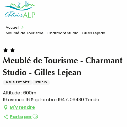
Aller
FR
au
contenu
principal
Accueil
Meublé de Tourisme - Charmant Studio - Gilles Lejean
Meublé de Tourisme - Charmant
Studio - Gilles Lejean
MEUBLÉ ET GÎTE
STUDIO
Altitude : 600m
19 avenue 16 Septembre 1947, 06430 Tende
M'y rendre
Ajouter aux favoris
Partager