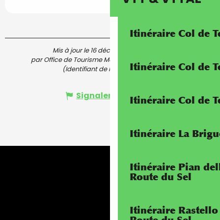
Itinéraire Col de 
Mis à jour le 16 décembre 2025 à 16:10
par Office de Tourisme Menton, Riviera & Merveilles
Itinéraire Col de
(Identifiant de l'offre :
4931804
)
Signaler une erreur
Itinéraire Col de 
Itinéraire La Brig
Itinéraire Pian de
Route du Sel
Itinéraire Rastello