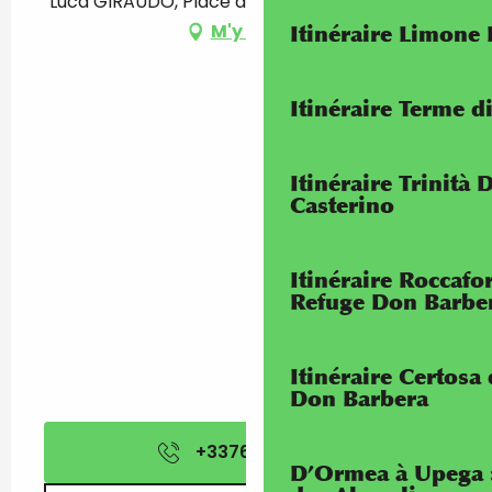
Luca GIRAUDO, Place de la gare, 06430 Tende
M'y rendre
Itinéraire Limone
Itinéraire Terme di
Itinéraire Trinità 
Casterino
Itinéraire Roccaf
Refuge Don Barbe
Itinéraire Certosa
Don Barbera
+337672204
▒▒
D’Ormea à Upega 