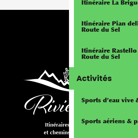
Itinéraire La Brig
Itinéraire Pian de
Route du Sel
Itinéraire Rastello
Route du Sel
Activités
Sports d’eau vive
Sports aériens & 
Itinéraires cyclables
et chemins pédestres