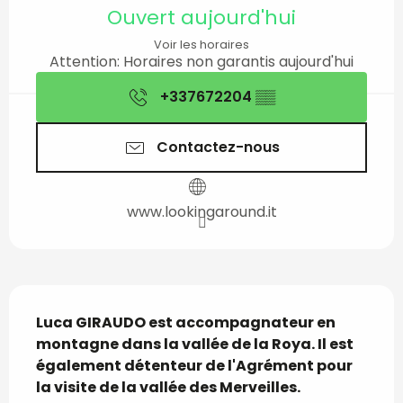
Ouverture et coordon
Ouvert aujourd'hui
Voir les horaires
Attention: Horaires non garantis aujourd'hui
+337672204
▒▒
Contactez-nous
www.lookingaround.it
Description
Luca GIRAUDO est accompagnateur en 
montagne dans la vallée de la Roya. Il est 
également détenteur de l'Agrément pour 
la visite de la vallée des Merveilles.