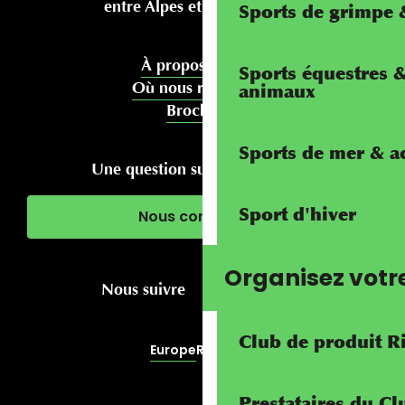
entre Alpes et Méditerranée
Sports de grimpe &
À propos de nous
Sports équestres 
Où nous rencontrer
animaux
Brochures
Sports de mer & ac
Une question sur votre séjour ?
Sport d'hiver
Nous contacter
Organisez votr
Nous suivre
Club de produit R
Europe
RivierALP
Prestataires du C