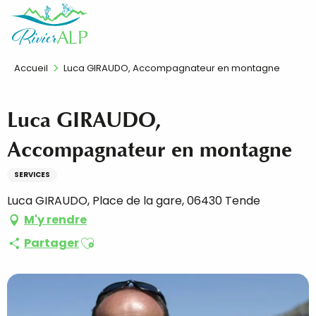
Aller
FR
au
contenu
principal
Accueil
Luca GIRAUDO, Accompagnateur en montagne
Luca GIRAUDO,
Accompagnateur en montagne
SERVICES
Luca GIRAUDO, Place de la gare, 06430 Tende
M'y rendre
Ajouter aux favoris
Partager