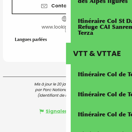
des Alpes ligures
Contactez-nous
Itinéraire Col St
Refuge CAI Sanrem
www.lookingaround.it
Terza
Langues parlées
Langues parlées
VTT & VTTAE
Itinéraire Col de 
Mis à jour le 20 janvier 2026 à 14:56
par Parc National du Mercantour
Itinéraire Col de
(Identifiant de l'offre :
6492513
)
Signaler une erreur
Itinéraire Col de 