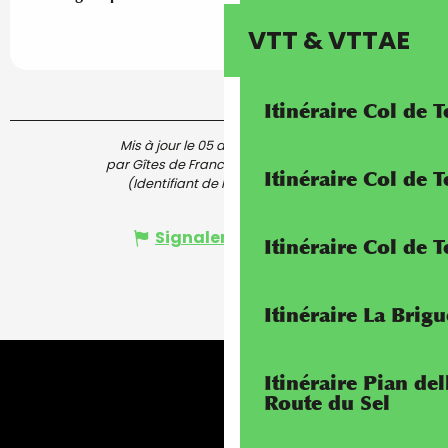
VTT & VTTAE
Itinéraire Col de 
Mis à jour le 05 août 2026 à 20:39
par Gîtes de France Alpes-Maritimes
Itinéraire Col de
(Identifiant de l'offre :
5213585
)
Signaler une erreur
Itinéraire Col de 
Itinéraire La Brig
Itinéraire Pian de
Route du Sel