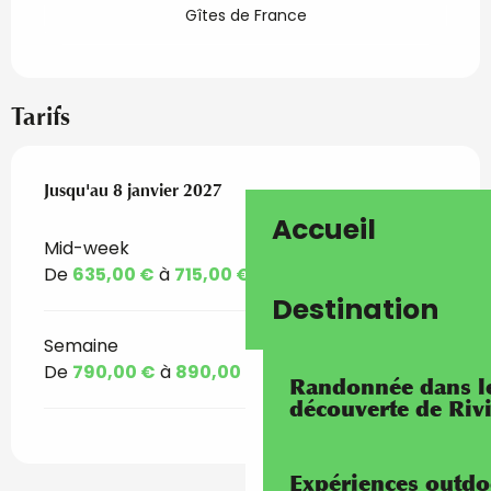
Gîtes de France
Tarifs
Du
Jusqu'au
20 décembre 2025
8 janvier 2027
au
8 janvier 2027
Accueil
Mid-week
De
635,00 €
à
715,00 €
Destination
Semaine
De
790,00 €
à
890,00 €
Randonnée dans les
découverte de Riv
Expériences outdo