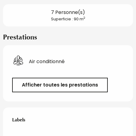
7 Personne(s)
2
Superficie : 90 m
Prestations
Air conditionné
Afficher toutes les prestations
Offres de prestations
Labels
Labels