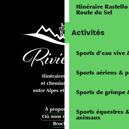
Itinéraire Rastello
Route du Sel
Activités
Sports d’eau vive
Sports aériens & 
Itinéraires cyclables
et chemins pédestres
entre Alpes et Méditerranée
Sports de grimpe &
À propos de nous
Sports équestres 
Où nous rencontrer
animaux
Brochures