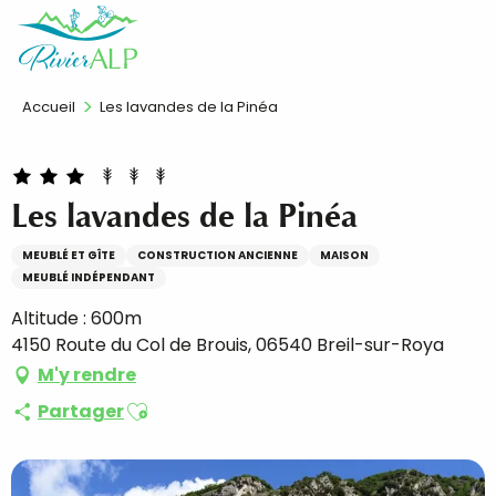
Aller
FR
au
contenu
principal
Accueil
Les lavandes de la Pinéa
Les lavandes de la Pinéa
MEUBLÉ ET GÎTE
CONSTRUCTION ANCIENNE
MAISON
MEUBLÉ INDÉPENDANT
Altitude : 600m
4150 Route du Col de Brouis, 06540 Breil-sur-Roya
M'y rendre
Ajouter aux favoris
Partager