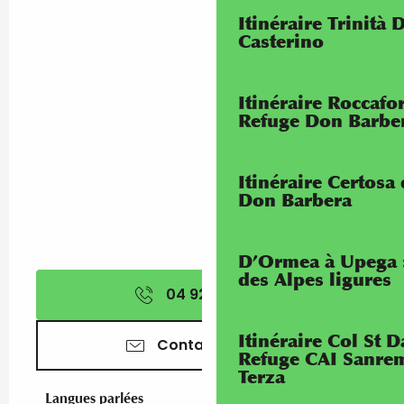
Itinéraire Trinità 
Casterino
Itinéraire Roccaf
Refuge Don Barbe
Itinéraire Certosa
Don Barbera
D’Ormea à Upega 
des Alpes ligures
04 92 15 21
▒▒
Itinéraire Col St
Contactez-nous
Refuge CAI Sanrem
Terza
Langues parlées
Langues parlées