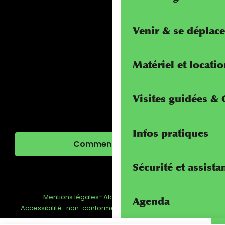
Venir & se déplace
Matériel et locati
Visites guidées &
Infos pratiques
Comment venir ?
Sécurité et assista
-
-
-
Mentions légales
Alcotra - Interreg
FAQ
Agenda
-
Gestion du consentement
Accessibilité : non-conforme