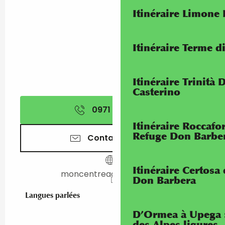
Itinéraire Limone
Itinéraire Terme di
Itinéraire Trinità 
Casterino
0971 00 49
▒▒
Itinéraire Roccaf
Refuge Don Barbe
Contactez-nous
Itinéraire Certosa
moncentreaquatique.com
Don Barbera
Langues parlées
Langues parlées
D’Ormea à Upega 
des Alpes ligures