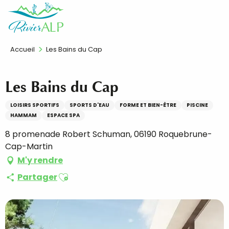
Aller
FR
au
contenu
principal
Accueil
Les Bains du Cap
Les Bains du Cap
LOISIRS SPORTIFS
SPORTS D'EAU
FORME ET BIEN-ÊTRE
PISCINE
HAMMAM
ESPACE SPA
8 promenade Robert Schuman, 06190 Roquebrune-
Cap-Martin
M'y rendre
Ajouter aux favoris
Partager