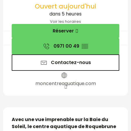
Ouverture et coordon
Ouvert aujourd'hui
dans 5 heures
Voir les horaires
Réserver
0971 00 49
▒▒
Contactez-nous
moncentreaquatique.com
Description
Avec une vue imprenable sur la Baie du 
Soleil, le centre aquatique de Roquebrune 