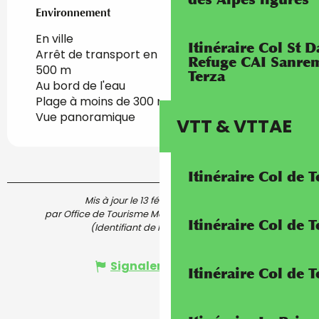
Environnement
Environnement
En ville
Itinéraire Col St
Arrêt de transport en commun à moins de
Refuge CAI Sanrem
500 m
Terza
Au bord de l'eau
Plage à moins de 300 m
Vue panoramique
VTT & VTTAE
Itinéraire Col de 
Mis à jour le 13 février 2024 à 10:00
par Office de Tourisme Menton, Riviera & Merveilles
Itinéraire Col de
(Identifiant de l'offre :
5818449
)
Signaler une erreur
Itinéraire Col de 