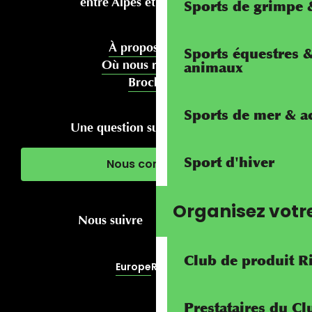
entre Alpes et Méditerranée
Sports de grimpe &
À propos de nous
Sports équestres 
Où nous rencontrer
animaux
Brochures
Sports de mer & ac
Une question sur votre séjour ?
Sport d'hiver
Nous contacter
Organisez votr
Nous suivre
Club de produit R
Europe
RivierALP
Prestataires du C