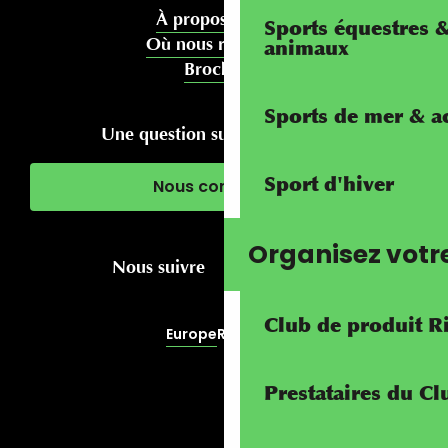
À propos de nous
Sports équestres 
Où nous rencontrer
animaux
Brochures
Sports de mer & ac
Une question sur votre séjour ?
Sport d'hiver
Nous contacter
Organisez votr
Nous suivre
Club de produit R
Europe
RivierALP
Prestataires du C