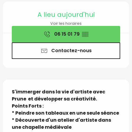
Ouverture et coordon
A lieu aujourd'hui
Voir les horaires
06 15 01 79
▒▒
Contactez-nous
Description
S'immerger dans la vie d'artiste avec 
Prune  et développer sa créativité.

Points Forts :

* Peindre son tableaux en une seule séance

* Découverte d'un atelier d'artiste dans 
une chapelle médiévale
