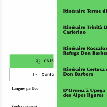
Itinéraire Terme di
Itinéraire Trinità 
Casterino
Itinéraire Roccaf
Refuge Don Barbe
06 15 01 79
▒▒
Itinéraire Certosa
Don Barbera
Contactez-nous
Langues parlées
Langues parlées
D’Ormea à Upega 
des Alpes ligures
Environnement
Environnement