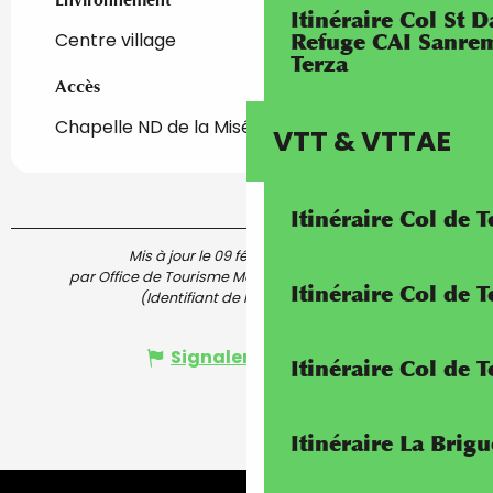
Itinéraire Col St
Centre village
Refuge CAI Sanrem
Terza
Accès
Accès
Chapelle ND de la Miséricorde, 55 rue Sarrail
VTT & VTTAE
Itinéraire Col de 
Mis à jour le 09 février 2026 à 16:55
par Office de Tourisme Menton, Riviera & Merveilles
Itinéraire Col de
(Identifiant de l'offre :
5591037
)
Signaler une erreur
Itinéraire Col de 
Itinéraire La Brig