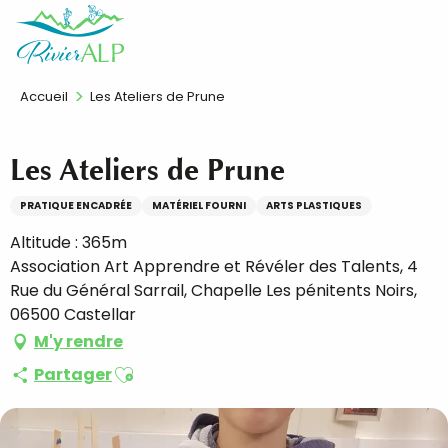
Aller
FR
au
contenu
principal
Accueil
Les Ateliers de Prune
Les Ateliers de Prune
PRATIQUE ENCADRÉE
MATÉRIEL FOURNI
ARTS PLASTIQUES
Altitude : 365m
Association Art Apprendre et Révéler des Talents, 4
Rue du Général Sarrail, Chapelle Les pénitents Noirs,
06500 Castellar
M'y rendre
Ajouter aux favoris
Partager