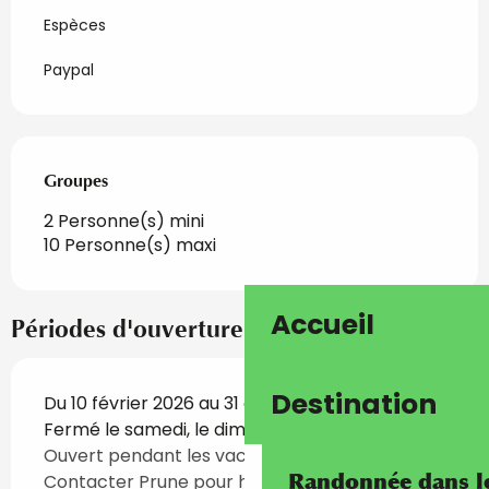
Espèces
Paypal
Groupes
Groupes
2 Personne(s) mini
10 Personne(s) maxi
Accueil
Périodes d'ouverture
Destination
Du 10 février 2026 au 31 décembre 2026 -
Fermé le samedi, le dimanche
Ouvert pendant les vacances scolaires.
Randonnée dans les
Contacter Prune pour horaires et rdv