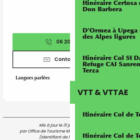
Itinéraire Certosa
Don Barbera
D’Ormea à Upega 
des Alpes ligures
06 20 37 38
▒▒
Itinéraire Col St
Contactez-nous
Refuge CAI Sanrem
Terza
Langues parlées
Langues parlées
VTT & VTTAE
Itinéraire Col de 
Mis à jour le 31 juillet 2026 à 17:16
par Office de Tourisme Menton, Riviera & Merveilles
Itinéraire Col de
(Identifiant de l'offre :
5909605
)