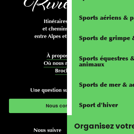
Sports aériens & 
Itinéraires cyclables
et chemins pédestres
entre Alpes et Méditerranée
Sports de grimpe &
À propos de nous
Sports équestres 
Où nous rencontrer
animaux
Brochures
Sports de mer & ac
Une question sur votre séjour ?
Sport d'hiver
Nous contacter
Organisez votr
Nous suivre