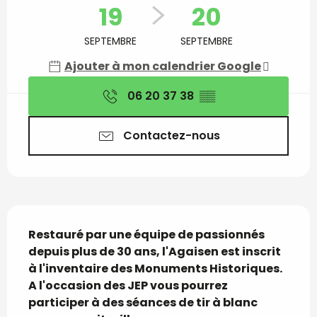
19
20
SEPTEMBRE
SEPTEMBRE
Ajouter à mon calendrier Google
06 20 37 38
▒▒
Contactez-nous
Description
Restauré par une équipe de passionnés 
depuis plus de 30 ans, l'Agaisen est inscrit 
à l'inventaire des Monuments Historiques.

A l'occasion des JEP vous pourrez 
participer à des séances de tir à blanc 