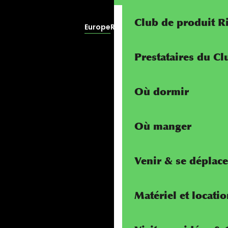
Club de produit R
Europe
RivierALP
Prestataires du C
Où dormir
Où manger
Venir & se déplace
Matériel et locati