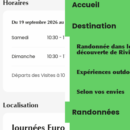
Horaires
Accueil
Du
Du
19 septembre 2026
19 septembre 2026
au
au
20 septembre 2026
20 septembre 2026
Destination
Samedi
10:30 - 17:00
Randonnée dans les
découverte de Riv
Dimanche
10:30 - 17:00
Expériences outdo
Départs des Visites à 10h30 et à 14h30
Selon vos envies
Localisation
Randonnées
Journées Européennes du