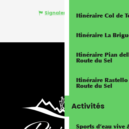
Signaler une erreur
Itinéraire Col de 
Itinéraire La Brig
Itinéraire Pian de
Route du Sel
Itinéraire Rastello
Route du Sel
Activités
Sports d’eau vive