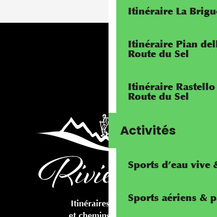
Itinéraire La Brig
Itinéraire Pian de
Route du Sel
Itinéraire Rastello
Route du Sel
Activités
Sports d’eau vive
Sports aériens & 
Itinéraires cyclables
et chemins pédestres