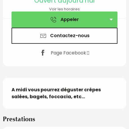
Ouvert aujourd'hui
Voir les horaires
Appeler
Contactez-nous
Page Facebook
Description
A midi vous pourrez déguster crêpes 
salées, bagels, foccacia, etc...
Prestations