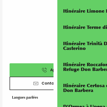
Itinéraire Limone
Itinéraire Terme di
Itinéraire Trinità 
Casterino
Itinéraire Roccaf
Refuge Don Barbe
Appeler
Contactez-nous
Itinéraire Certosa
Don Barbera
Langues parlées
Langues parlées
D’Ormea à Upega 