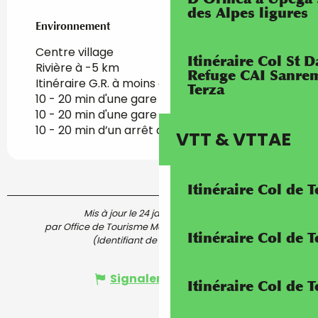
des Alpes ligures
Environnement
Environnement
Centre village
Itinéraire Col St
Rivière à -5 km
Refuge CAI Sanrem
Itinéraire G.R. à moins d'1 km
Terza
10 - 20 min d'une gare SNCF à pied
10 - 20 min d'une gare SNCF à vélo
10 - 20 min d’un arrêt de bus à pied
VTT & VTTAE
Itinéraire Col de 
Mis à jour le 24 janvier 2026 à 11:06
par Office de Tourisme Menton, Riviera & Merveilles
Itinéraire Col de
(Identifiant de l'offre :
7164291
)
Signaler une erreur
Itinéraire Col de 