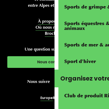
entre Alpes et Méditerranée
Sports de grimpe &
À propos de nous
Sports équestres 
Où nous rencontrer
animaux
Brochures
Sports de mer & ac
Une question sur votre séjour ?
Sport d'hiver
Nous contacter
Organisez votr
Nous suivre
Club de produit R
Europe
RivierALP