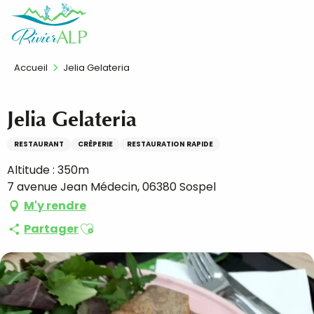
Aller
FR
au
contenu
principal
Accueil
Jelia Gelateria
Jelia Gelateria
RESTAURANT
CRÊPERIE
RESTAURATION RAPIDE
Altitude : 350m
7 avenue Jean Médecin, 06380 Sospel
M'y rendre
Ajouter aux favoris
Partager