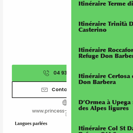
Itinéraire Terme di
Itinéraire Trinità 
Casterino
Itinéraire Roccaf
Refuge Don Barbe
04 93 35 80
▒▒
Itinéraire Certosa
Don Barbera
Contactez-nous
D’Ormea à Upega 
des Alpes ligures
www.princess-richmond.com
Langues parlées
Langues parlées
Itinéraire Col St