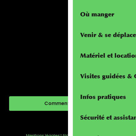
Où manger
Venir & se déplace
Matériel et locati
Visites guidées &
Infos pratiques
Comment venir ?
Sécurité et assista
-
-
-
Mentions légales
Alcotra - Interreg
FAQ