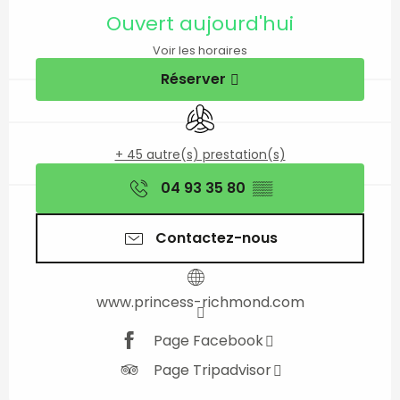
Ouverture et coordon
Ouvert aujourd'hui
Voir les horaires
Réserver
Air conditionné
+ 45 autre(s) prestation(s)
04 93 35 80
▒▒
Contactez-nous
www.princess-richmond.com
Page Facebook
Page Tripadvisor