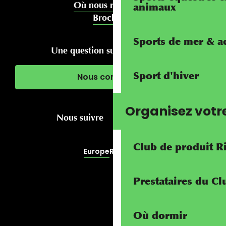
Où nous rencontrer
animaux
Brochures
Sports de mer & ac
Une question sur votre séjour ?
Sport d'hiver
Nous contacter
Organisez votr
Nous suivre
Club de produit R
Europe
RivierALP
Prestataires du C
Où dormir