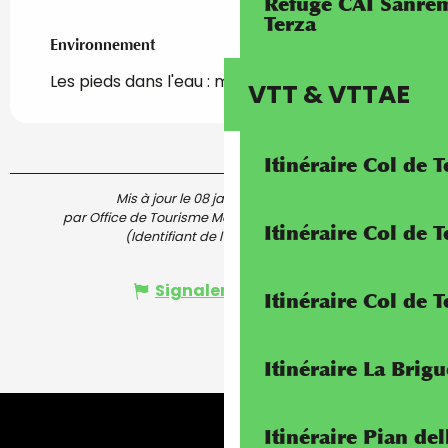
Refuge CAI Sanrem
Terza
Environnement
Environnement
Les pieds dans l'eau : mer
VTT & VTTAE
Itinéraire Col de 
Mis à jour le 08 janvier 2026 à 14:02
par Office de Tourisme Menton, Riviera & Merveilles
Itinéraire Col de
(Identifiant de l'offre :
4739653
)
Signaler une erreur
Itinéraire Col de 
Itinéraire La Brig
Itinéraire Pian de