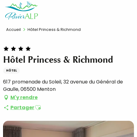
Aller
FR
au
contenu
principal
Accueil
Hôtel Princess & Richmond
Hôtel Princess & Richmond
HÔTEL
617 promenade du Soleil, 32 avenue du Général de
Gaulle, 06500 Menton
M'y rendre
Ajouter aux favoris
Partager