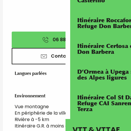
Casterino
Itinéraire Roccaf
Refuge Don Barbe
06 88 24 09
▒▒
Itinéraire Certosa
Don Barbera
Contactez-nous
D’Ormea à Upega 
Langues parlées
Langues parlées
des Alpes ligures
Environnement
Environnement
Itinéraire Col St
Refuge CAI Sanrem
Vue montagne
Terza
En périphérie de la ville
Rivière à -5 km
Itinéraire G.R. à moins d'1 km
VTT & VTTAE