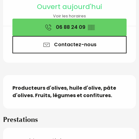
Ouverture et coordon
Ouvert aujourd'hui
Voir les horaires
06 88 24 09
▒▒
Contactez-nous
Description
Producteurs d'olives, huile d'olive, pâte 
d'olives. Fruits, légumes et confitures.
Prestations