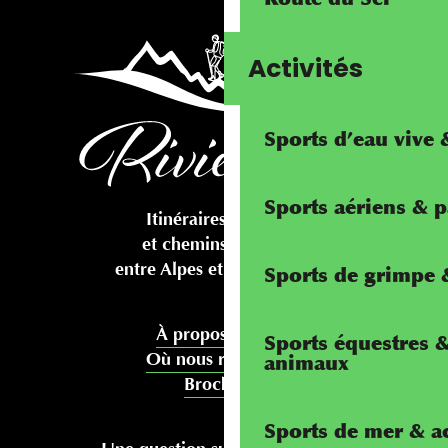
Activités
Sports d’eau vive
Sports aériens & 
Itinéraires cyclables
et chemins pédestres
entre Alpes et Méditerranée
Sports de grimpe &
À propos de nous
Sports équestres 
Où nous rencontrer
animaux
Brochures
Sports de mer & ac