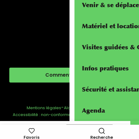
Venir & se déplace
Matériel et locati
Visites guidées &
Infos pratiques
Comment venir ?
Sécurité et assista
-
-
-
Mentions légales
Alcotra - Interreg
FAQ
Agenda
-
Gestion du consentement
Accessibilité : non-conforme
Passeport
Recherch
Voir les favoris