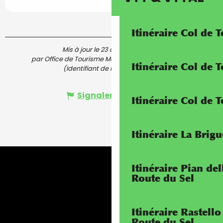
Itinéraire Col de 
Mis à jour le 23 avril 2025 à 16:22
par Office de Tourisme Menton, Riviera & Merveilles
Itinéraire Col de
(Identifiant de l'offre :
5513523
)
Signaler une erreur
Itinéraire Col de 
Itinéraire La Brig
Itinéraire Pian de
Route du Sel
Itinéraire Rastello
Route du Sel