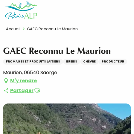
Aller
FR
au
contenu
principal
Accueil
GAEC Reconnu Le Maurion
GAEC Reconnu Le Maurion
FROMAGES ET PRODUITS LAITIERS
BREBIS
CHÈVRE
PRODUCTEUR
Maurion, 06540 Saorge
M'y rendre
Ajouter aux favoris
Partager