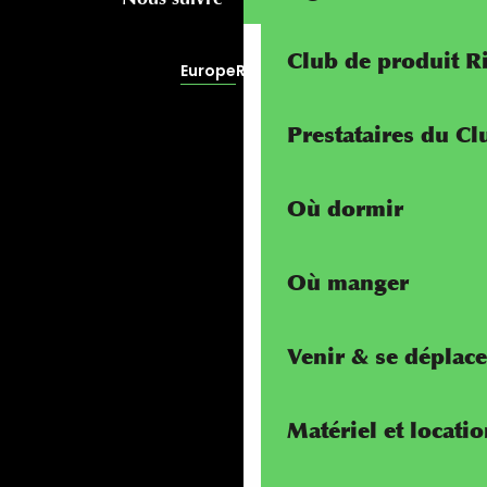
Club de produit R
Europe
RivierALP
Prestataires du C
Où dormir
Où manger
Venir & se déplace
Matériel et locati