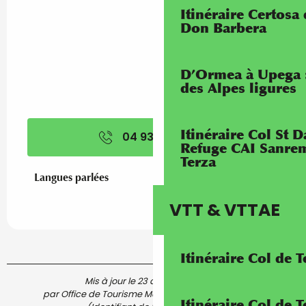
Itinéraire Certosa
Don Barbera
D’Ormea à Upega 
des Alpes ligures
Itinéraire Col St
04 93 54 74
▒▒
Refuge CAI Sanrem
Terza
Langues parlées
Langues parlées
VTT & VTTAE
Itinéraire Col de 
Mis à jour le 23 avril 2025 à 12:08
par Office de Tourisme Menton, Riviera & Merveilles
Itinéraire Col de