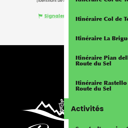
(Identifiant de l'offre :
7336018
)
Signaler une erreur
Itinéraire Col de 
Itinéraire La Brig
Itinéraire Pian de
Route du Sel
Itinéraire Rastello
Route du Sel
Activités