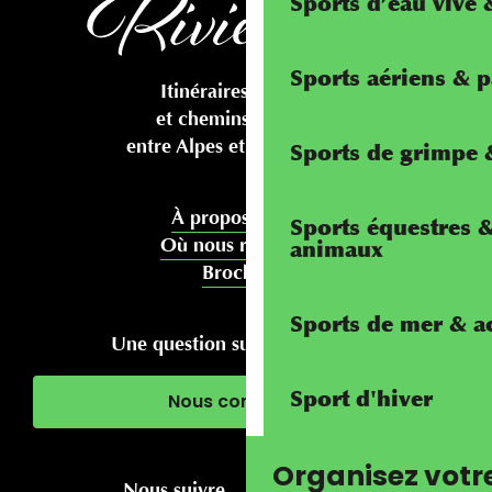
Sports d’eau vive
Sports aériens & 
Itinéraires cyclables
et chemins pédestres
entre Alpes et Méditerranée
Sports de grimpe &
À propos de nous
Sports équestres 
Où nous rencontrer
animaux
Brochures
Sports de mer & ac
Une question sur votre séjour ?
Sport d'hiver
Nous contacter
Organisez votr
Nous suivre