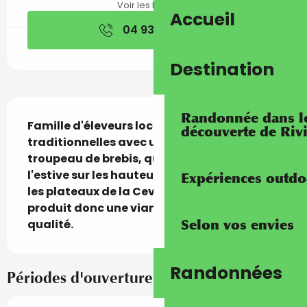
Voir les horaires
Accueil
04 93 54 74
▒▒
Destination
Description
Randonnée dans les
Famille d'éleveurs locaux aux méthodes 
découverte de Riv
traditionnelles avec un important 
troupeau de brebis, qui transhument pour 
l'estive sur les hauteurs du Mercantour et 
Expériences outdo
les plateaux de la Ceva : la famille Cavallo 
produit donc une viande de grande 
Selon vos envies
qualité.
Randonnées
Périodes d'ouverture