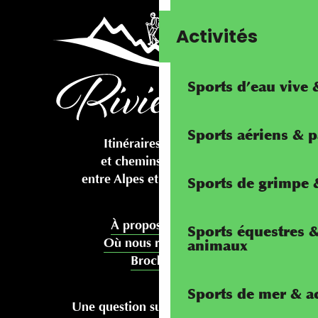
Activités
Sports d’eau vive
Sports aériens & 
Itinéraires cyclables
et chemins pédestres
entre Alpes et Méditerranée
Sports de grimpe &
À propos de nous
Sports équestres 
Où nous rencontrer
animaux
Brochures
Sports de mer & ac
Une question sur votre séjour ?