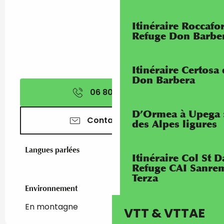
Itinéraire Roccaf
Refuge Don Barbe
Itinéraire Certosa
Don Barbera
06 80 36 26
▒▒
D’Ormea à Upega 
Contactez-nous
des Alpes ligures
Langues parlées
Langues parlées
Itinéraire Col St
Refuge CAI Sanrem
Terza
Environnement
Environnement
En montagne
VTT & VTTAE