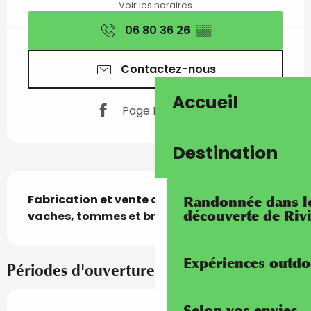
Voir les horaires
06 80 36 26
▒▒
Contactez-nous
Accueil
Page Facebook
Destination
Description
Fabrication et vente de fromages de 
Randonnée dans les
découverte de Riv
vaches, tommes et brousses.
Expériences outdo
Périodes d'ouverture
Selon vos envies