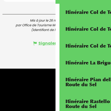
Itinéraire Col de 
Mis à jour le 26 mars 2025 à 15:28
par Office de Tourisme Menton, Riviera & Merveilles
Itinéraire Col de
(Identifiant de l'offre :
5729995
)
Signaler une erreur
Itinéraire Col de 
Itinéraire La Brig
Itinéraire Pian de
Route du Sel
Itinéraire Rastello
Route du Sel