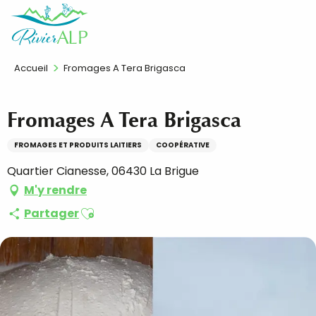
Aller
FR
au
contenu
principal
Accueil
Fromages A Tera Brigasca
Fromages A Tera Brigasca
FROMAGES ET PRODUITS LAITIERS
COOPÉRATIVE
Quartier Cianesse, 06430 La Brigue
M'y rendre
Ajouter aux favoris
Partager