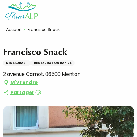
Aller
FR
au
contenu
principal
Accueil
Francisco Snack
Francisco Snack
RESTAURANT
RESTAURATION RAPIDE
2 avenue Carnot, 06500 Menton
M'y rendre
Ajouter aux favoris
Partager