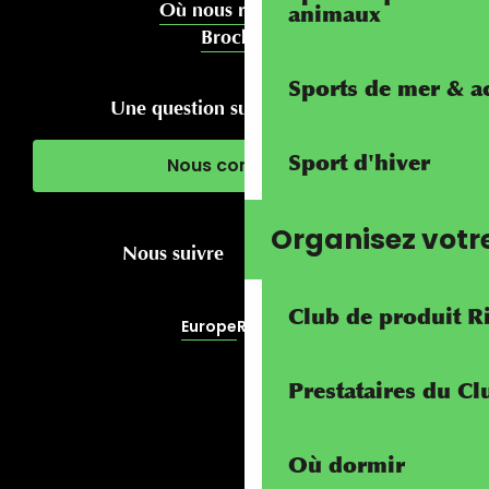
Où nous rencontrer
animaux
Brochures
Sports de mer & ac
Une question sur votre séjour ?
Sport d'hiver
Nous contacter
Organisez votr
Nous suivre
Club de produit R
Europe
RivierALP
Prestataires du C
Où dormir