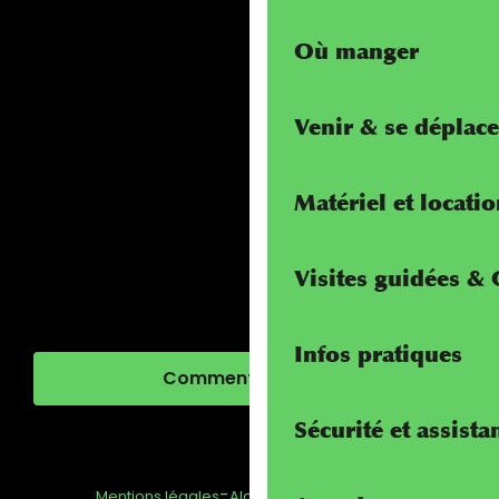
Où manger
Venir & se déplace
Matériel et locati
Visites guidées &
Infos pratiques
Comment venir ?
Sécurité et assista
-
-
-
Mentions légales
Alcotra - Interreg
FAQ