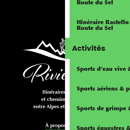
Route du Sel
Itinéraire Rastello
Route du Sel
Activités
Sports d’eau vive
Sports aériens & 
Itinéraires cyclables
et chemins pédestres
entre Alpes et Méditerranée
Sports de grimpe &
À propos de nous
Sports équestres 