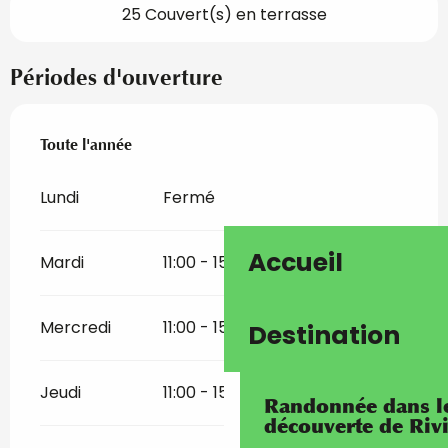
25 Couvert(s) en terrasse
Périodes d'ouverture
Toute l'année
Toute l'année
Lundi
Fermé
Accueil
Mardi
11:00 - 15:00
18:00 - 22:00
Mercredi
11:00 - 15:00
18:00 - 22:00
Destination
Jeudi
11:00 - 15:00
18:00 - 22:00
Randonnée dans les
découverte de Riv