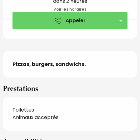
dans 2 heures
Voir les horaires
Appeler
Description
Pizzas, burgers, sandwichs.
Prestations
Toilettes
Animaux acceptés