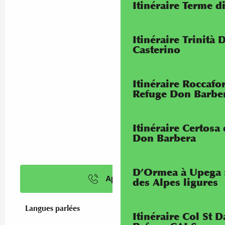
Itinéraire Terme di
Itinéraire Trinità 
Casterino
Itinéraire Roccaf
Refuge Don Barbe
Itinéraire Certosa
Don Barbera
D’Ormea à Upega 
Appeler
des Alpes ligures
Langues parlées
Langues parlées
Itinéraire Col St