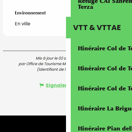
Refuge CAI Sanrem
Terza
Environnement
Environnement
En ville
VTT & VTTAE
Itinéraire Col de 
Mis à jour le 02 août 2025 à 09:47
par Office de Tourisme Menton, Riviera & Merveilles
Itinéraire Col de
(Identifiant de l'offre :
6983564
)
Signaler une erreur
Itinéraire Col de 
Itinéraire La Brig
Itinéraire Pian de