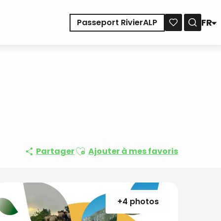
FR
Passeport RivierALP
Reche
Voir les favoris
Ajouter aux favoris
Partager
Ajouter à mes favoris
+4 photos