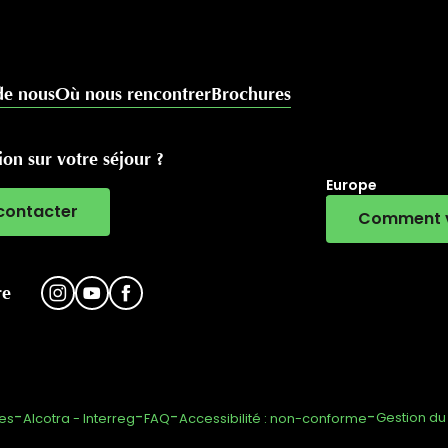
de nous
Où nous rencontrer
Brochures
on sur votre séjour ?
Europe
contacter
Comment v
RivierALP
re
-
-
-
-
Gestion d
les
Alcotra - Interreg
FAQ
Accessibilité : non-conforme