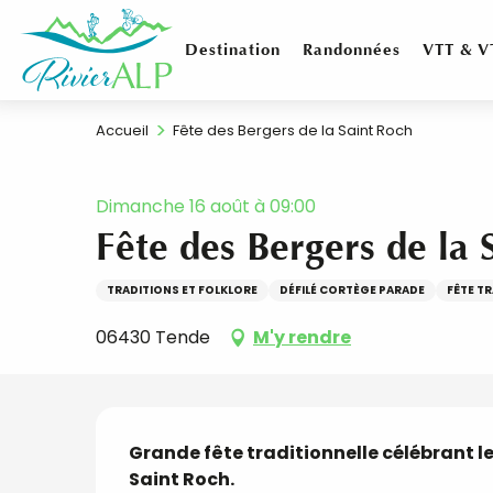
Aller
au
Destination
Randonnées
VTT & V
contenu
principal
Accueil
Fête des Bergers de la Saint Roch
Dimanche 16 août à 09:00
Fête des Bergers de la 
TRADITIONS ET FOLKLORE
DÉFILÉ CORTÈGE PARADE
FÊTE T
06430 Tende
M'y rendre
Description
Grande fête traditionnelle célébrant le
Saint Roch. 
