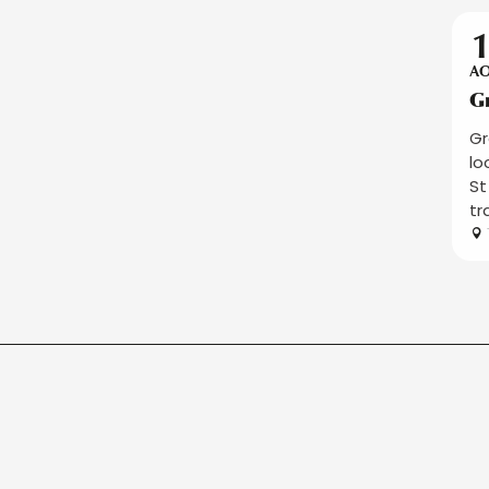
A
G
Gr
lo
St
tr