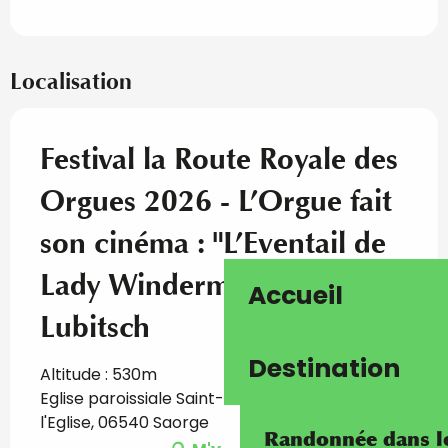
Localisation
Festival la Route Royale des
Orgues 2026 - L’Orgue fait
son cinéma : "L’Eventail de
Lady Windermere" de Ernst
Accueil
Lubitsch
Destination
Altitude : 530m
Eglise paroissiale Saint-Sauveur, Place de
l'Eglise, 06540 Saorge
Randonnée dans les