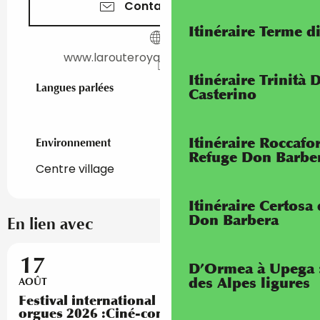
Contactez-nous
Itinéraire Terme di
www.larouteroyaledesorgues.com
Itinéraire Trinità 
Langues parlées
Langues parlées
Casterino
Itinéraire Roccaf
Environnement
Environnement
Refuge Don Barbe
Centre village
Itinéraire Certosa
Don Barbera
En lien avec
Réservable
17
D’Ormea à Upega 
des Alpes ligures
AOÛT
Festival international La Route royale des
orgues 2026 :Ciné-concert"Monte là-