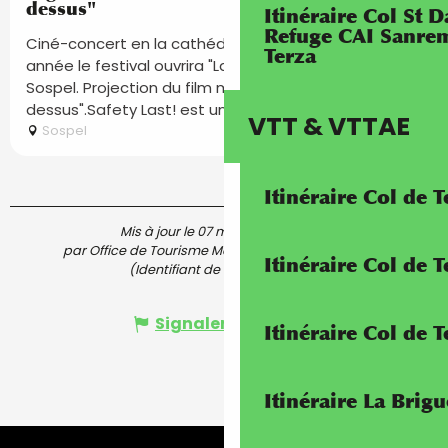
dessus"
Itinéraire Col St
Refuge CAI Sanrem
Ciné-concert en la cathédrale de Sospel. Cette
Terza
année le festival ouvrira "La semaine du cinéma" de
Sospel. Projection du film muet "monte là-
dessus".Safety Last! est un film...
VTT & VTTAE
Sospel
Itinéraire Col de 
Mis à jour le 07 mars 2026 à 16:59
par Office de Tourisme Menton, Riviera & Merveilles
Itinéraire Col de
(Identifiant de l'offre :
6168106
)
Signaler une erreur
Itinéraire Col de 
Itinéraire La Brig