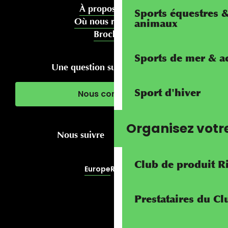
À propos de nous
Sports équestres 
Où nous rencontrer
animaux
Brochures
Sports de mer & ac
Une question sur votre séjour ?
Sport d'hiver
Nous contacter
Organisez votr
Nous suivre
Club de produit R
Europe
RivierALP
Prestataires du C