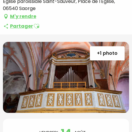
Eglise paroissiale Saint-Sauveur, Place de l'Eglise,
06540 Saorge
M'y rendre
Ajouter aux favoris
Partager
+1 photo
Ouverture et coordon