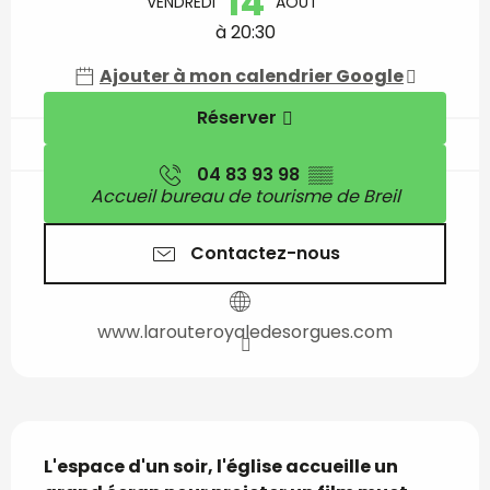
14
VENDREDI
AOÛT
à 20:30
Ajouter à mon calendrier Google
Réserver
04 83 93 98
▒▒
Accueil bureau de tourisme de Breil
Contactez-nous
www.larouteroyaledesorgues.com
Description
L'espace d'un soir, l'église accueille un 