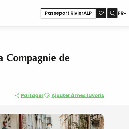
FR
Passeport RivierALP
Reche
Voir les favoris
la Compagnie de
Ajouter aux favoris
Partager
Ajouter à mes favoris