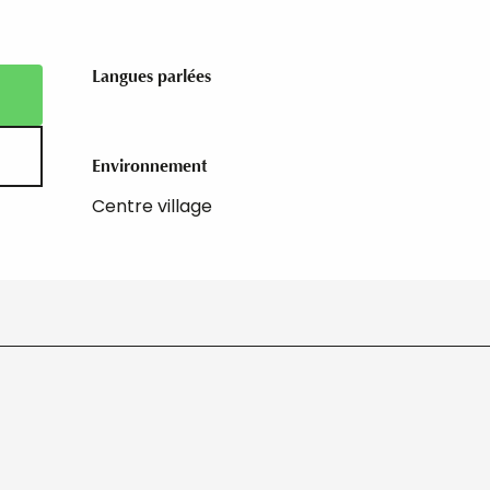
Langues parlées
Langues parlées
Environnement
Environnement
Centre village