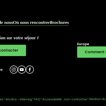
de nous
Où nous rencontrer
Brochures
on sur votre séjour ?
Europe
contacter
Comment v
RivierALP
re
-
-
-
-
Gestion d
les
Alcotra - Interreg
FAQ
Accessibilité : non-conforme