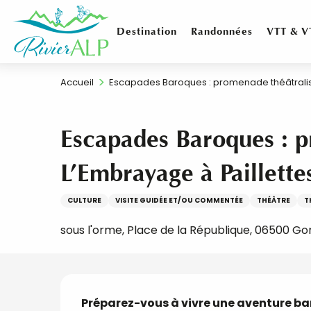
Aller
au
Destination
Randonnées
VTT & V
contenu
principal
Accueil
Escapades Baroques : promenade théâtralis
Escapades Baroques : 
L’Embrayage à Paillette
CULTURE
VISITE GUIDÉE ET/OU COMMENTÉE
THÉÂTRE
T
sous l'orme, Place de la République, 06500 Go
Description
Préparez-vous à vivre une aventure bar