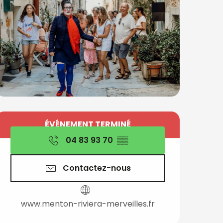
Ouverture et coord
ÉVÉNEMENT TERMINÉ
04 83 93 70
▒▒
Contactez-nous
www.menton-riviera-merveilles.fr