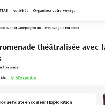
TTAE
Activités
Organisez votre voyage
ée avec la Compagnie de L’Embrayage à Paillettes
promenade théâtralisée avec 
s
HÉÂTRE DE RUE
rbio
M'y rendre
oque haute en couleur ! Exploration 