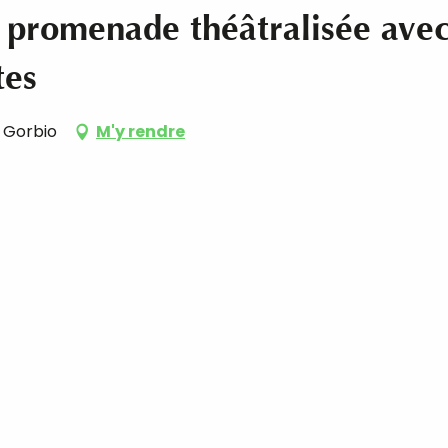
 promenade théâtralisée ave
tes
0 Gorbio
M'y rendre