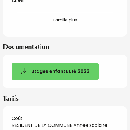
Labels
Labels
Famille plus
Documentation
Stages enfants Eté 2023
Tarifs
Coût
RESIDENT DE LA COMMUNE Année scolaire