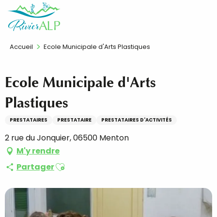
Aller
FR
au
contenu
principal
Accueil
Ecole Municipale d'Arts Plastiques
Ecole Municipale d'Arts
Plastiques
PRESTATAIRES
PRESTATAIRE
PRESTATAIRES D'ACTIVITÉS
2 rue du Jonquier, 06500 Menton
M'y rendre
Ajouter aux favoris
Partager