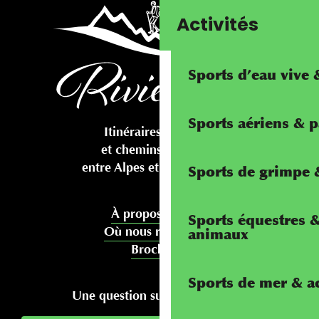
Activités
Sports d’eau vive
Sports aériens & 
Itinéraires cyclables
et chemins pédestres
entre Alpes et Méditerranée
Sports de grimpe &
À propos de nous
Sports équestres 
Où nous rencontrer
animaux
Brochures
Sports de mer & ac
Une question sur votre séjour ?