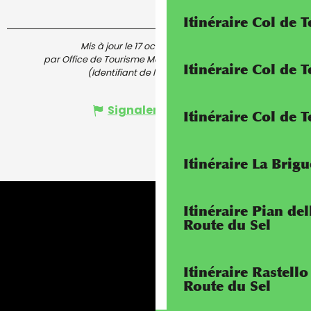
Itinéraire Col de 
Mis à jour le 17 octobre 2023 à 11:39
par Office de Tourisme Menton, Riviera & Merveilles
Itinéraire Col de
(Identifiant de l'offre :
5529793
)
Signaler une erreur
Itinéraire Col de 
Itinéraire La Brig
Itinéraire Pian de
Route du Sel
Itinéraire Rastello
Route du Sel