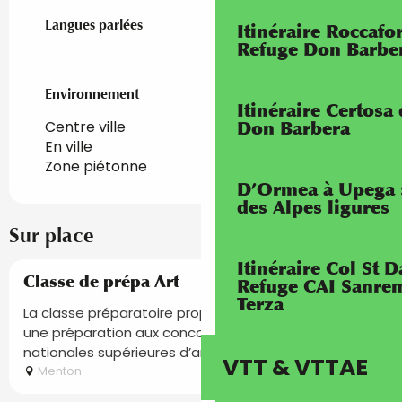
Langues parlées
Langues parlées
Itinéraire Roccaf
Refuge Don Barbe
Environnement
Environnement
Itinéraire Certosa
Centre ville
Don Barbera
En ville
Zone piétonne
D’Ormea à Upega 
des Alpes ligures
Sur place
Itinéraire Col St
Classe de prépa Art
Refuge CAI Sanrem
Terza
La classe préparatoire propose une mise à niveau et
une préparation aux concours d’entrée des écoles
nationales supérieures d’arts et de design.
VTT & VTTAE
Menton