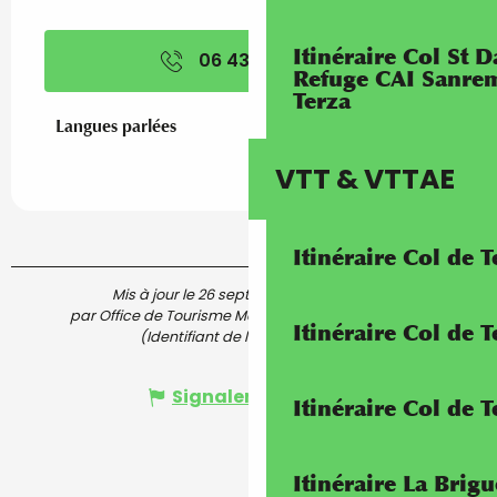
Itinéraire Col St
06 43 80 40
▒▒
Refuge CAI Sanrem
Terza
Langues parlées
Langues parlées
VTT & VTTAE
Itinéraire Col de 
Mis à jour le 26 septembre 2024 à 15:09
par Office de Tourisme Menton, Riviera & Merveilles
Itinéraire Col de
(Identifiant de l'offre :
7082964
)
Signaler une erreur
Itinéraire Col de 
Itinéraire La Brig