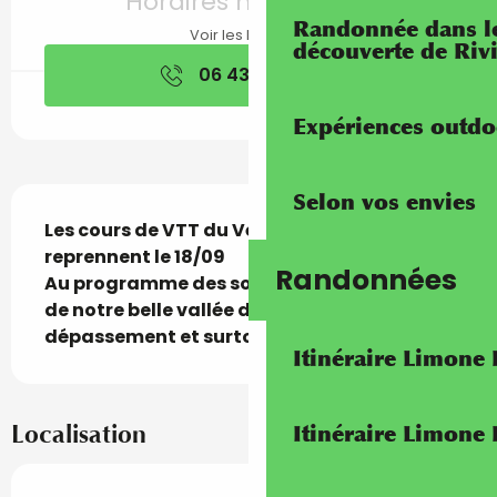
Horaires non définis
Randonnée dans les
Voir les horaires
découverte de Riv
06 43 80 40
▒▒
Expériences outdo
Selon vos envies
Description
Les cours de VTT du Vélo-club de Breil 
reprennent le 18/09

Randonnées
Au programme des sorties de découverte 
de notre belle vallée de la Roya, du 
dépassement et surtout du plaisir
Itinéraire Limone
Localisation
Itinéraire Limone