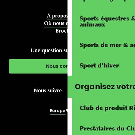
À propos de nous
Sports équestres 
Où nous rencontrer
animaux
Brochures
Sports de mer & ac
Une question sur votre séjour ?
Sport d'hiver
Nous contacter
Organisez votr
Nous suivre
Club de produit R
Europe
RivierALP
Prestataires du C