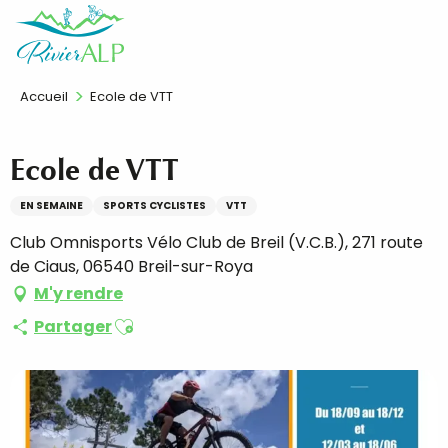
Aller
FR
au
contenu
principal
Accueil
Ecole de VTT
Ecole de VTT
EN SEMAINE
SPORTS CYCLISTES
VTT
Club Omnisports Vélo Club de Breil (V.C.B.), 271 route
de Ciaus, 06540 Breil-sur-Roya
M'y rendre
Ajouter aux favoris
Partager