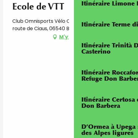
Itinéraire Limone
Ecole de VTT
Club Omnisports Vélo Club de Breil (V.C.B.), 271
Itinéraire Terme di
route de Ciaus, 06540 Breil-sur-Roya
M'y rendre
Itinéraire Trinità 
Casterino
Itinéraire Roccaf
Refuge Don Barbe
Itinéraire Certosa
Don Barbera
D’Ormea à Upega 
des Alpes ligures