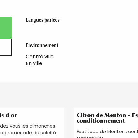
Langues parlées
Langues parlées
Environnement
Environnement
Centre ville
En ville
Réservable
ts d'or
Citron de Menton - Esa
conditionnement
endez vous les dimanches
Esatitude de Menton : cent
r la promenade du soleil à