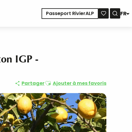
FR
Passeport RivierALP
Reche
Voir les favoris
ton IGP -
Ajouter aux favoris
Partager
Ajouter à mes favoris