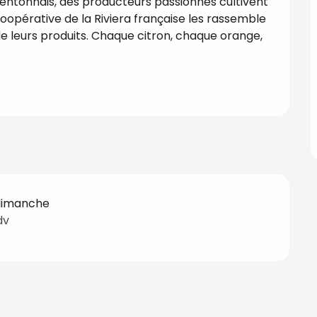
ntonnais, des producteurs passionnés cultivent 
opérative de la Riviera française les rassemble 
de leurs produits. Chaque citron, chaque orange, 
 dimanche
dv