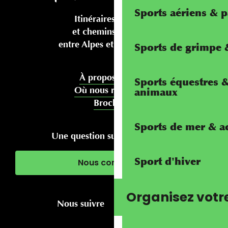
Sports aériens & 
Itinéraires cyclables
et chemins pédestres
entre Alpes et Méditerranée
Sports de grimpe &
À propos de nous
Sports équestres 
Où nous rencontrer
animaux
Brochures
Sports de mer & ac
Une question sur votre séjour ?
Sport d'hiver
Nous contacter
Organisez votr
Nous suivre