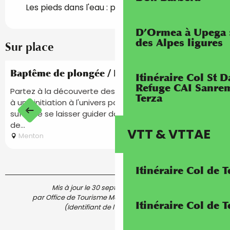
Les pieds dans l'eau : plage
D’Ormea à Upega 
des Alpes ligures
Sur place
Réservable
Baptême de plongée / Initiation
Itinéraire Col St
Refuge CAI Sanrem
Partez à la découverte des milieux sous-marins grâce
Terza
à une initiation à l'univers passionnant de la plongée. Il
suffit de se laisser guider dans un décor secret, libéré
de...
VTT & VTTAE
Menton
Itinéraire Col de 
Mis à jour le 30 septembre 2023 à 14:26
par Office de Tourisme Menton, Riviera & Merveilles
Itinéraire Col de
(Identifiant de l'offre :
5332989
)