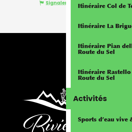
Signaler une erreur
Itinéraire Col de 
Itinéraire La Brig
Itinéraire Pian de
Route du Sel
Itinéraire Rastello
Route du Sel
Activités
Sports d’eau vive