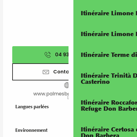
Itinéraire Limone
Itinéraire Limone
Itinéraire Terme di
04 93 35 95
▒▒
Contactez-nous
Itinéraire Trinità 
Casterino
www.palmesbeachmenton.fr
Itinéraire Roccaf
Langues parlées
Langues parlées
Refuge Don Barbe
Itinéraire Certosa
Environnement
Environnement
Don Barbera