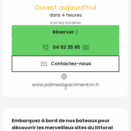
Ouverture et coordon
Ouvert aujourd'hui
dans 4 heures
Voir les horaires
Réserver
04 93 35 95
▒▒
Contactez-nous
www.palmesbeachmenton.fr
Description
Embarquez à bord de nos bateaux pour 
découvrir les merveilleux sites du littoral 