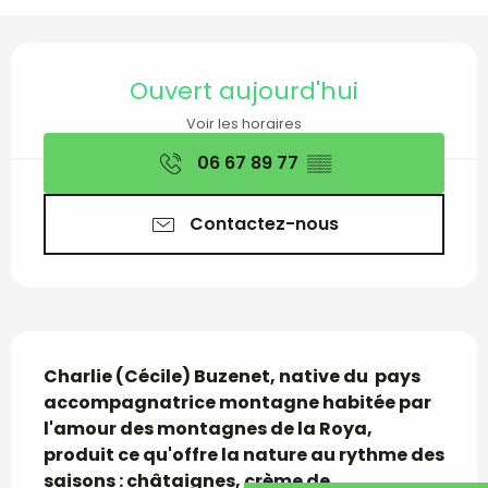
Ouverture et coordon
Ouvert aujourd'hui
Voir les horaires
06 67 89 77
▒▒
Contactez-nous
Description
Charlie (Cécile) Buzenet, native du  pays 
accompagnatrice montagne habitée par 
l'amour des montagnes de la Roya, 
produit ce qu'offre la nature au rythme des 
saisons : châtaignes, crème de 