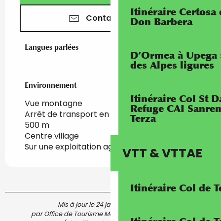
Itinéraire Certosa
Contactez-nous
Don Barbera
Langues parlées
Langues parlées
D’Ormea à Upega 
des Alpes ligures
Environnement
Environnement
Itinéraire Col St
Vue montagne
Refuge CAI Sanrem
Arrêt de transport en commun à moins de
Terza
500 m
Centre village
Sur une exploitation agricole
VTT & VTTAE
Itinéraire Col de 
Mis à jour le 24 janvier 2024 à 17:20
par Office de Tourisme Menton, Riviera & Merveilles