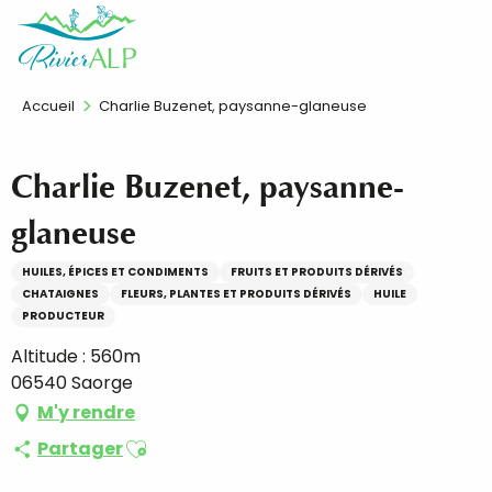
Aller
FR
au
contenu
principal
Accueil
Charlie Buzenet, paysanne-glaneuse
Charlie Buzenet, paysanne-
glaneuse
HUILES, ÉPICES ET CONDIMENTS
FRUITS ET PRODUITS DÉRIVÉS
CHATAIGNES
FLEURS, PLANTES ET PRODUITS DÉRIVÉS
HUILE
PRODUCTEUR
Altitude : 560m
06540 Saorge
M'y rendre
Ajouter aux favoris
Partager