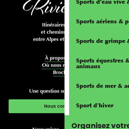
Sports d’eau vive
Sports aériens & 
Itinéraires cyclables
et chemins pédestres
entre Alpes et Méditerranée
Sports de grimpe &
À propos de nous
Sports équestres 
Où nous rencontrer
animaux
Brochures
Sports de mer & ac
Une question sur votre séjour ?
Sport d'hiver
Nous contacter
Organisez votr