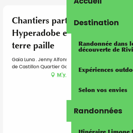
Accueil
Chantiers participatifs :
Destination
Hyperadobe et enduits
Randonnée dans les
terre paille
découverte de Riv
Gaïa Luna . Jenny Alfonso Relova, Route du Col
de Castillon Quartier Gagnoire, 06380 Sospel
Expériences outdo
M'y rendre
Selon vos envies
Randonnées
Itinéraire Limone