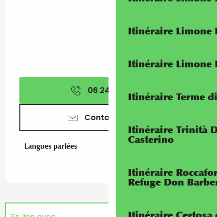
Itinéraire Limone
Itinéraire Limone
06 24 60 41
▒▒
Itinéraire Terme di
Contactez-nous
Itinéraire Trinità 
Casterino
Langues parlées
Langues parlées
Itinéraire Roccaf
Refuge Don Barbe
Itinéraire Certosa
En lien avec