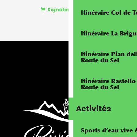
Signaler une erreur
Itinéraire Col de 
Itinéraire La Brig
Itinéraire Pian de
Route du Sel
Itinéraire Rastello
Route du Sel
Activités
Sports d’eau vive