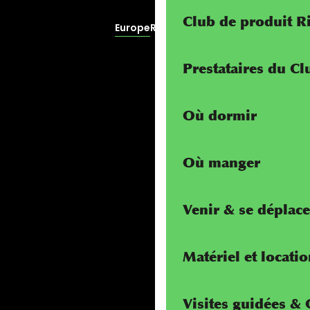
Club de produit R
Europe
RivierALP
Prestataires du C
Où dormir
Où manger
Venir & se déplace
Matériel et locati
Visites guidées &