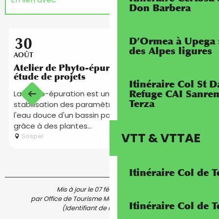
Don Barbera
Sur place
30
D’Ormea à Upega 
des Alpes ligures
AOÛT
Atelier de Phyto-épuration - Théorie et
étude de projets ​
Itinéraire Col St
M
Refuge CAI Sanrem
La phyto-épuration est une méthode naturelle de
a
Terza
stabilisation des paramètres physico-chimiques de
d
l'eau douce d'un bassin par épuration du milieu
m
grâce à des plantes...
VTT & VTTAE
Sospel
Itinéraire Col de 
Mis à jour le 07 février 2026 à 09:37
par Office de Tourisme Menton, Riviera & Merveilles
Itinéraire Col de
(Identifiant de l'offre :
7672973
)