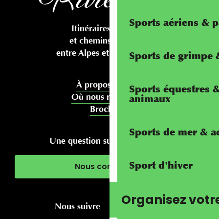
Sports aériens & 
Itinéraires cyclables
et chemins pédestres
entre Alpes et Méditerranée
Sports de grimpe &
À propos de nous
Sports équestres 
Où nous rencontrer
animaux
Brochures
Sports de mer & ac
Une question sur votre séjour ?
Sport d'hiver
Nous contacter
Organisez votr
Nous suivre