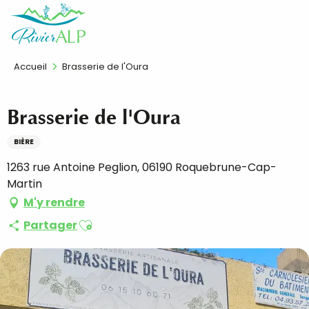
Aller
FR
au
contenu
principal
Accueil
Brasserie de l'Oura
Brasserie de l'Oura
BIÈRE
1263 rue Antoine Peglion, 06190 Roquebrune-Cap-
Martin
M'y rendre
Ajouter aux favoris
Partager