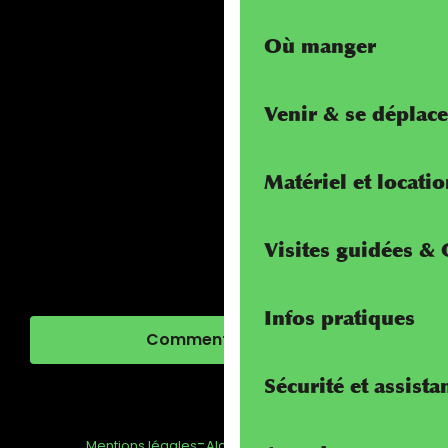
Où manger
Venir & se déplace
Matériel et locati
Visites guidées &
Infos pratiques
Comment venir ?
Sécurité et assista
-
-
-
Mentions légales
Alcotra - Interreg
FAQ