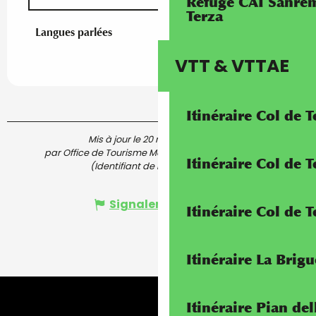
Refuge CAI Sanrem
Terza
Langues parlées
Langues parlées
VTT & VTTAE
Itinéraire Col de 
Mis à jour le 20 mai 2026 à 10:28
par Office de Tourisme Menton, Riviera & Merveilles
Itinéraire Col de
(Identifiant de l'offre :
7055291
)
Signaler une erreur
Itinéraire Col de 
Itinéraire La Brig
Itinéraire Pian de