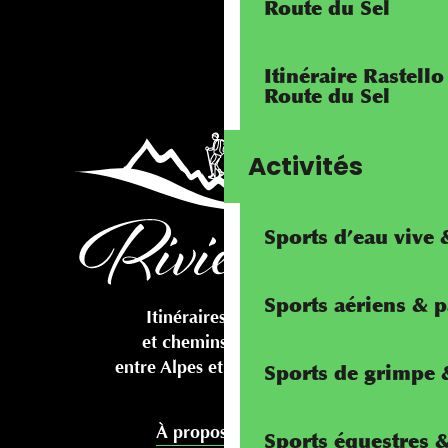
Route du Sel
Itinéraire Rastello
Route du Sel
Activités
Sports d’eau vive
Sports aériens & 
Itinéraires cyclables
et chemins pédestres
entre Alpes et Méditerranée
Sports de grimpe &
À propos de nous
Sports équestres 