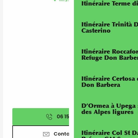
Itinéraire Terme di
Itinéraire Trinità 
Casterino
Itinéraire Roccaf
Refuge Don Barbe
Itinéraire Certosa
Don Barbera
D’Ormea à Upega 
des Alpes ligures
06 15 10 60
▒▒
Itinéraire Col St
Contactez-nous