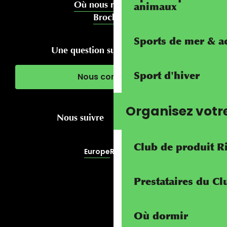
Où nous rencontrer
animaux
Brochures
Sports de mer & ac
Une question sur votre séjour ?
Sport d'hiver
Nous contacter
Organisez votr
Nous suivre
Club de produit R
Europe
RivierALP
Prestataires du C
Où dormir