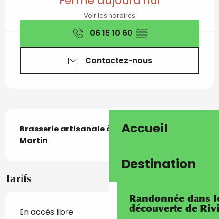
Fermé aujourd'hui
Voir les horaires
06 15 10 60
▒▒
Contactez-nous
Description
Accueil
Brasserie artisanale à Roqubrune Cap 
Martin
Destination
Tarifs
Randonnée dans les
découverte de Riv
En accès libre