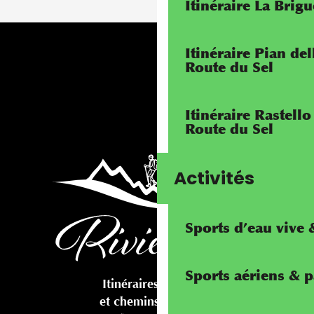
Itinéraire La Brig
Itinéraire Pian de
Route du Sel
Itinéraire Rastello
Route du Sel
Activités
Sports d’eau vive
Sports aériens & 
Itinéraires cyclables
et chemins pédestres