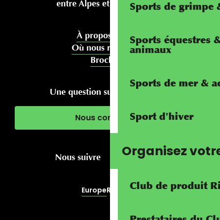
entre Alpes et Méditerranée
Sports de grimpe &
À propos de nous
Sports équestres 
Où nous rencontrer
animaux
Brochures
Sports de mer & ac
Une question sur votre séjour ?
Sport d'hiver
Nous contacter
Organisez votr
Nous suivre
Club de produit R
Europe
RivierALP
Prestataires du C