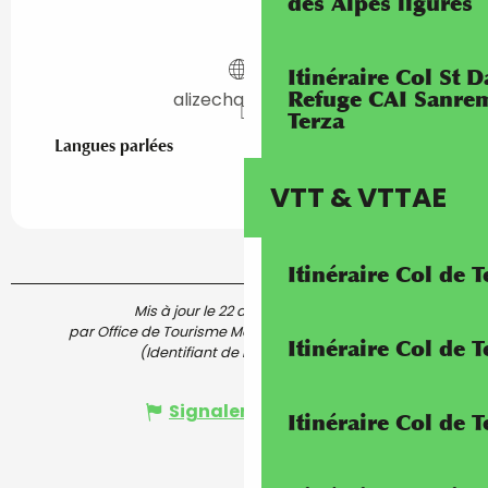
des Alpes ligures
Itinéraire Col St
Refuge CAI Sanrem
alizecharge.com
Terza
Langues parlées
Langues parlées
VTT & VTTAE
Itinéraire Col de 
Mis à jour le 22 août 2025 à 17:09
par Office de Tourisme Menton, Riviera & Merveilles
Itinéraire Col de
(Identifiant de l'offre :
7496921
)
Signaler une erreur
Itinéraire Col de 