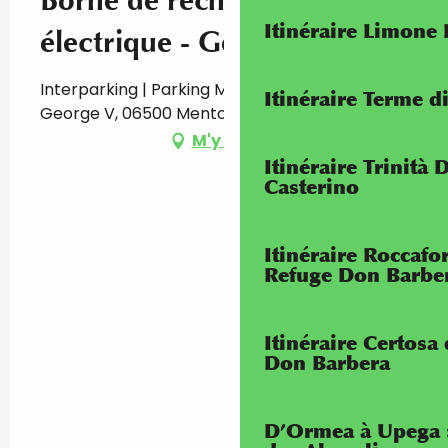
Borne de recharge véhicule
Itinéraire Limone
électrique - George V
Interparking | Parking Menton George V, Cours
Itinéraire Terme di
George V, 06500 Menton
M'y rendre
Itinéraire Trinità 
Casterino
Itinéraire Roccaf
Refuge Don Barbe
Itinéraire Certosa
Don Barbera
D’Ormea à Upega 