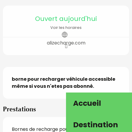
Ouverture et coordon
Ouvert aujourd'hui
Voir les horaires
alizecharge.com
Description
borne pour recharger véhicule accessible 
même si vous n'etes pas abonné.
Accueil
Prestations
Destination
Bornes de recharge pour véhicules électriques