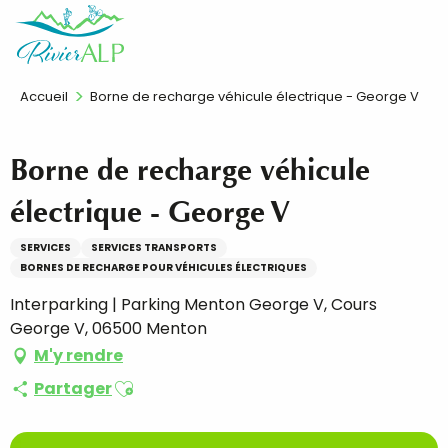
Aller
FR
au
contenu
principal
Accueil
Borne de recharge véhicule électrique - George V
Borne de recharge véhicule
électrique - George V
SERVICES
SERVICES TRANSPORTS
BORNES DE RECHARGE POUR VÉHICULES ÉLECTRIQUES
Interparking | Parking Menton George V, Cours
George V, 06500 Menton
M'y rendre
Ajouter aux favoris
Partager