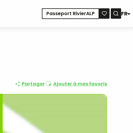
FR
Passeport RivierALP
Reche
Voir les favoris
Ajouter aux favoris
Partager
Ajouter à mes favoris