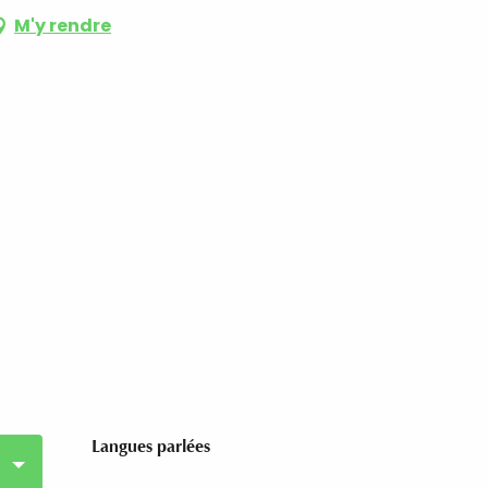
M'y rendre
Langues parlées
Langues parlées