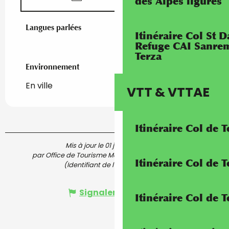
des Alpes ligures
Langues parlées
Langues parlées
Itinéraire Col St
Refuge CAI Sanrem
Terza
Environnement
Environnement
En ville
VTT & VTTAE
Itinéraire Col de 
Mis à jour le 01 juin 2026 à 14:43
par Office de Tourisme Menton, Riviera & Merveilles
Itinéraire Col de
(Identifiant de l'offre :
7066565
)
Signaler une erreur
Itinéraire Col de 