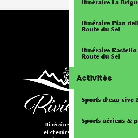
Itinéraire La Brig
Itinéraire Pian de
Route du Sel
Itinéraire Rastello
Route du Sel
Activités
Sports d’eau vive
Sports aériens & 
Itinéraires cyclables
et chemins pédestres