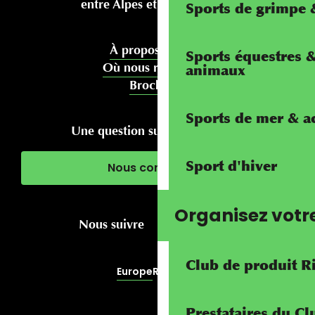
entre Alpes et Méditerranée
Sports de grimpe &
À propos de nous
Sports équestres 
Où nous rencontrer
animaux
Brochures
Sports de mer & ac
Une question sur votre séjour ?
Sport d'hiver
Nous contacter
Organisez votr
Nous suivre
Club de produit R
Europe
RivierALP
Prestataires du C