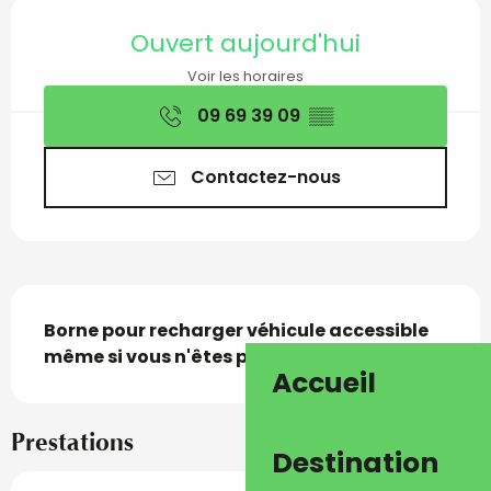
Ouverture et coordon
Ouvert aujourd'hui
Voir les horaires
09 69 39 09
▒▒
Contactez-nous
Description
Borne pour recharger véhicule accessible 
même si vous n'êtes pas abonné.
Accueil
Prestations
Destination