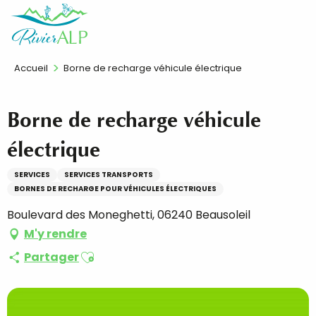
Aller
FR
au
contenu
principal
Accueil
Borne de recharge véhicule électrique
Borne de recharge véhicule
électrique
SERVICES
SERVICES TRANSPORTS
BORNES DE RECHARGE POUR VÉHICULES ÉLECTRIQUES
Boulevard des Moneghetti, 06240 Beausoleil
M'y rendre
Ajouter aux favoris
Partager