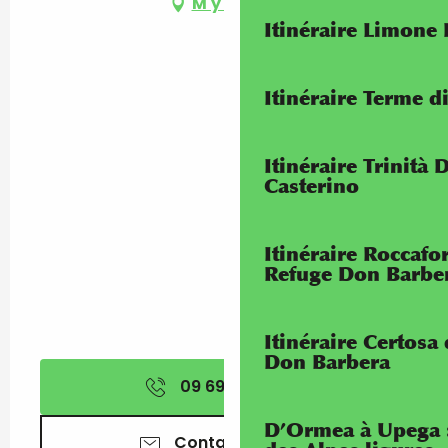
M'y rendre
Itinéraire Limone
Itinéraire Terme di
Itinéraire Trinità 
Casterino
Itinéraire Roccaf
Refuge Don Barbe
Itinéraire Certosa
Don Barbera
09 69 39 09
▒▒
D’Ormea à Upega 
Contactez-nous