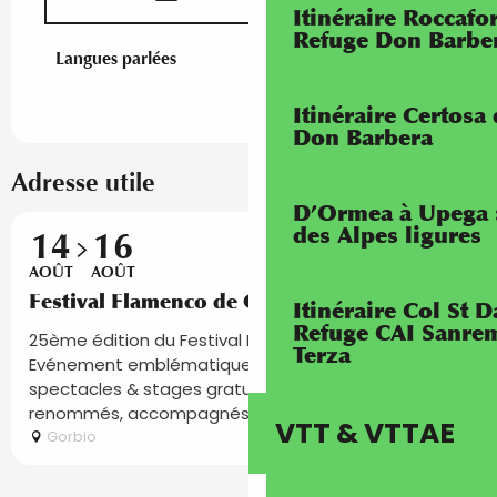
Itinéraire Roccaf
Refuge Don Barbe
Langues parlées
Langues parlées
Itinéraire Certosa
Don Barbera
Adresse utile
D’Ormea à Upega 
des Alpes ligures
Réservable
14
16
AOÛT
AOÛT
Festival Flamenco de Gorbio
Itinéraire Col St
Refuge CAI Sanrem
25ème édition du Festival Flamenco de Gorbio.
Terza
Evénement emblématique du village: 3 jours de
spectacles & stages gratuits avec des danseurs
renommés, accompagnés par des grands...
VTT & VTTAE
Gorbio