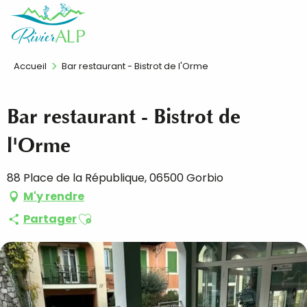
Aller
FR
au
contenu
principal
Accueil
Bar restaurant - Bistrot de l'Orme
Bar restaurant - Bistrot de
l'Orme
88 Place de la République, 06500 Gorbio
M'y rendre
Ajouter aux favoris
Partager