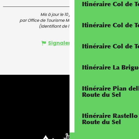
Itinéraire Col de 
Mis à jour le 10 juin 2026 à 17:01
par Office de Tourisme Menton, Riviera & Merveilles
Itinéraire Col de
(Identifiant de l'offre :
7580808
)
Signaler une erreur
Itinéraire Col de 
Itinéraire La Brig
Itinéraire Pian de
Route du Sel
Itinéraire Rastello
Route du Sel