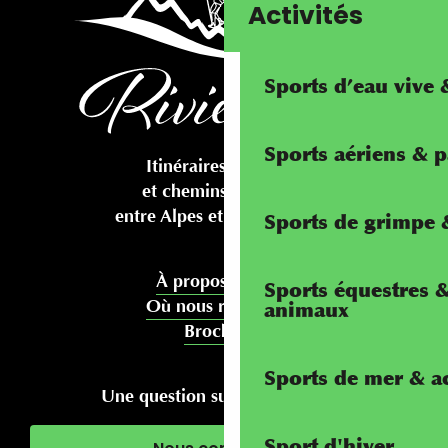
Activités
Sports d’eau vive
Sports aériens & 
Itinéraires cyclables
et chemins pédestres
entre Alpes et Méditerranée
Sports de grimpe &
À propos de nous
Sports équestres 
Où nous rencontrer
animaux
Brochures
Sports de mer & ac
Une question sur votre séjour ?
Sport d'hiver