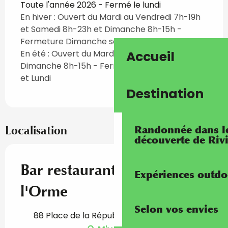
Toute l'année 2026 - Fermé le lundi
En hiver : Ouvert du Mardi au Vendredi 7h-19h
et Samedi 8h-23h et Dimanche 8h-15h -
Fermeture Dimanche soir et Lundi
Accueil
En été : Ouvert du Mardi au Samedi 7h-23h
Dimanche 8h-15h - Fermeture Dimanche soir
et Lundi
Destination
Randonnée dans les
Localisation
découverte de Riv
Bar restaurant - Bistrot de
Expériences outdo
l'Orme
Selon vos envies
88 Place de la République, 06500 Gorbio