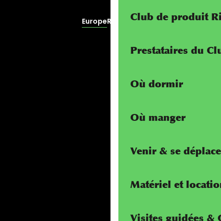
Club de produit R
Europe
RivierALP
Prestataires du C
Où dormir
Où manger
Venir & se déplace
Matériel et locati
Visites guidées &