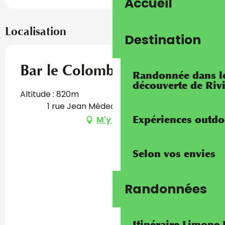
Accueil
Localisation
Destination
Bar le Colombier
Randonnée dans les
découverte de Riv
Altitude : 820m
1 rue Jean Médecin, 06430 Tende
Expériences outdo
M'y rendre
Selon vos envies
Randonnées
Itinéraire Limone