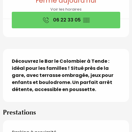
Fermé aujourd'hui
Voir les horaires
06 22 33 05
▒▒
Description
Découvrez le Bar le Colombier à Tende : 
idéal pour les familles ! Situé près de la 
gare, avec terrasse ombragée, jeux pour 
enfants et boulodrome. Un parfait arrêt 
détente, accessible en poussette.
Prestations