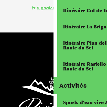
Signaler une erreur
Itinéraire Col de 
Itinéraire La Brig
Itinéraire Pian de
Route du Sel
Itinéraire Rastello
Route du Sel
Activités
Sports d’eau vive