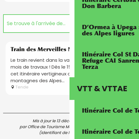
Don Barbera
Se trouve à l'arrivée de...
D’Ormea à Upega 
des Alpes ligures
Suggestion à proximité...
Train des Merveilles Nice - Tende
Itinéraire Col St
Adresse utile
Refuge CAI Sanrem
Le train revient dans la vallée de la Roya après 15
Terza
mois de travaux ! Dès le 15 décembre, redécouvrez
cet itinéraire vertigineux du littoral aux premières
montagnes des Alpes...
VTT & VTTAE
Tende
Itinéraire Col de 
Mis à jour le 13 décembre 2025 à 14:03
par Office de Tourisme Menton, Riviera & Merveilles
Itinéraire Col de
(Identifiant de l'offre :
5997974
)