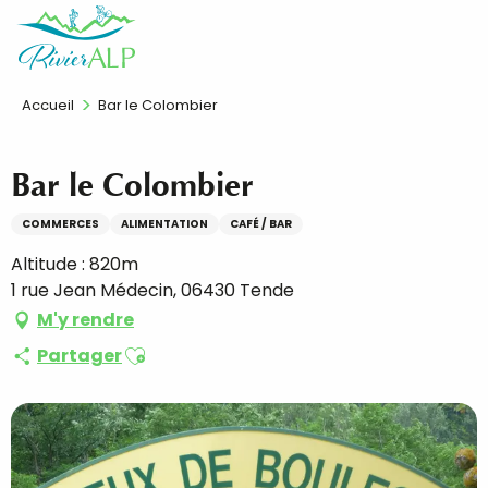
Aller
FR
au
contenu
principal
Accueil
Bar le Colombier
Bar le Colombier
COMMERCES
ALIMENTATION
CAFÉ / BAR
Altitude : 820m
1 rue Jean Médecin, 06430 Tende
M'y rendre
Ajouter aux favoris
Partager