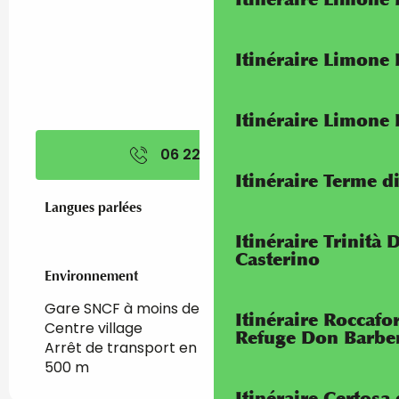
Itinéraire Limone
Itinéraire Limone
06 22 33 05
▒▒
Itinéraire Terme di
Langues parlées
Langues parlées
Itinéraire Trinità 
Casterino
Environnement
Environnement
Gare SNCF à moins de 500 m
Itinéraire Roccaf
Centre village
Refuge Don Barbe
Arrêt de transport en commun à moins de
500 m
Itinéraire Certosa