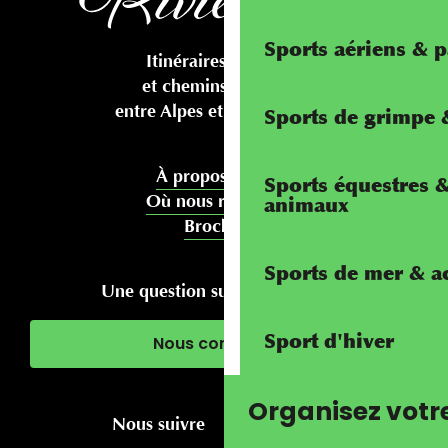
Sports aériens & 
Itinéraires cyclables
et chemins pédestres
entre Alpes et Méditerranée
Sports de grimpe &
À propos de nous
Sports équestres 
Où nous rencontrer
animaux
Brochures
Sports de mer & ac
Une question sur votre séjour ?
Sport d'hiver
Nous contacter
Organisez votr
Nous suivre