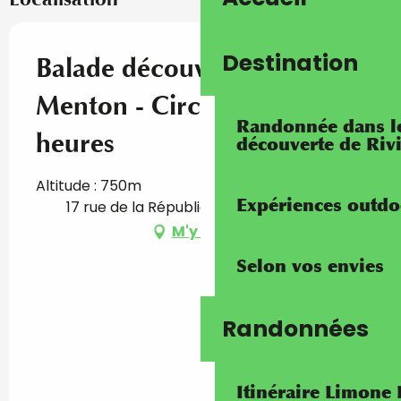
Destination
Balade découverte de
Menton - Circuit + de 2
Randonnée dans les
heures
découverte de Riv
Altitude : 750m
Expériences outdo
17 rue de la République, 06500 Menton
M'y rendre
Selon vos envies
Randonnées
Itinéraire Limone