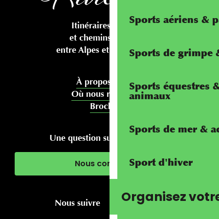
Sports aériens & 
Itinéraires cyclables
et chemins pédestres
entre Alpes et Méditerranée
Sports de grimpe &
À propos de nous
Sports équestres 
Où nous rencontrer
animaux
Brochures
Sports de mer & ac
Une question sur votre séjour ?
Sport d'hiver
Nous contacter
Organisez votr
Nous suivre