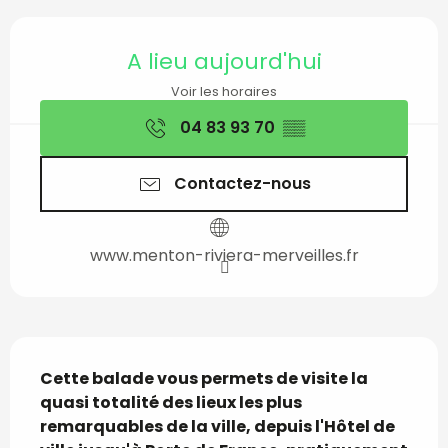
Ouverture et coordon
A lieu aujourd'hui
Voir les horaires
04 83 93 70
▒▒
Contactez-nous
www.menton-riviera-merveilles.fr
Description
Cette balade vous permets de visite la 
quasi totalité des lieux les plus 
remarquables de la ville, depuis l'Hôtel de 