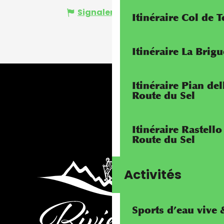
Signaler une erreur
Itinéraire Col de 
Itinéraire La Brig
Itinéraire Pian de
Route du Sel
Itinéraire Rastello
Route du Sel
Activités
Sports d’eau vive