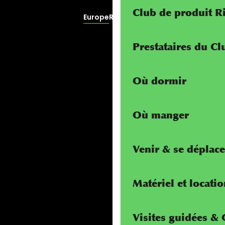
Club de produit R
Europe
RivierALP
Prestataires du C
Où dormir
Où manger
Venir & se déplace
Matériel et locati
Visites guidées &