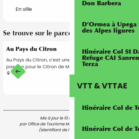
Don Barbera
En ville
D’Ormea à Upega 
des Alpes ligures
Se trouve sur le parcours de...
Réservable
Au Pays du Citron
Itinéraire Col St
Refuge CAI Sanrem
Au Pays du Citron, c’est une histoire de famille et de
Terza
passion pour le Citron de Menton.
Menton
VTT & VTTAE
Itinéraire Col de 
Mis à jour le 10 mai 2024 à 12:19
par Office de Tourisme Menton, Riviera & Merveilles
Itinéraire Col de
(Identifiant de l'offre :
5796643
)