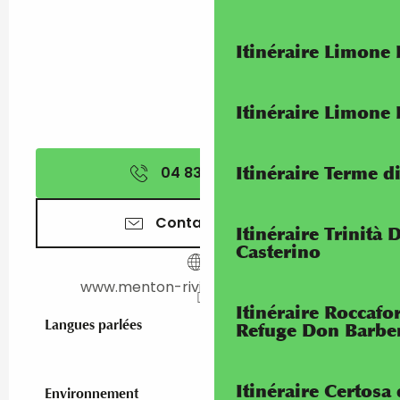
Itinéraire Limone
Itinéraire Limone
Itinéraire Terme di
04 83 93 70
▒▒
Contactez-nous
Itinéraire Trinità 
Casterino
www.menton-riviera-merveilles.fr
Itinéraire Roccaf
Langues parlées
Langues parlées
Refuge Don Barbe
Itinéraire Certosa
Environnement
Environnement