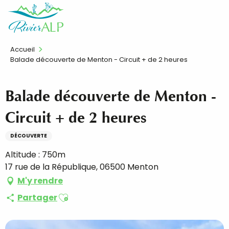
Aller
FR
au
contenu
principal
Accueil
Balade découverte de Menton - Circuit + de 2 heures
Balade découverte de Menton -
Circuit + de 2 heures
DÉCOUVERTE
Altitude : 750m
17 rue de la République, 06500 Menton
M'y rendre
Ajouter aux favoris
Partager