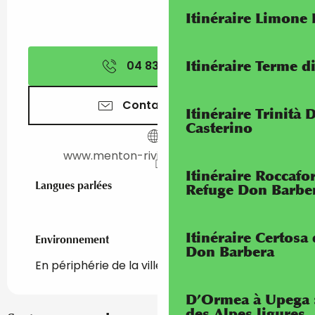
Itinéraire Limone
Itinéraire Terme di
04 83 93 70
▒▒
Contactez-nous
Itinéraire Trinità 
Casterino
www.menton-riviera-merveilles.fr
Itinéraire Roccaf
Langues parlées
Langues parlées
Refuge Don Barbe
Itinéraire Certosa
Environnement
Environnement
Don Barbera
En périphérie de la ville
D’Ormea à Upega 
des Alpes ligures