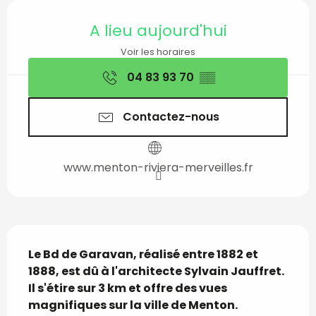
Ouverture et coordon
A lieu aujourd'hui
Voir les horaires
04 83 93 70
▒▒
Contactez-nous
www.menton-riviera-merveilles.fr
Description
Le Bd de Garavan, réalisé entre 1882 et 
1888, est dû à l'architecte Sylvain Jauffret. 
Il s'étire sur 3 km et offre des vues 
magnifiques sur la ville de Menton. 