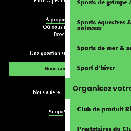
entre Alpes et Méditerranée
Sports de grimpe &
À propos de nous
Sports équestres 
Où nous rencontrer
animaux
Brochures
Sports de mer & ac
Une question sur votre séjour ?
Sport d'hiver
Nous contacter
Organisez votr
Nous suivre
Club de produit R
Europe
RivierALP
Prestataires du C