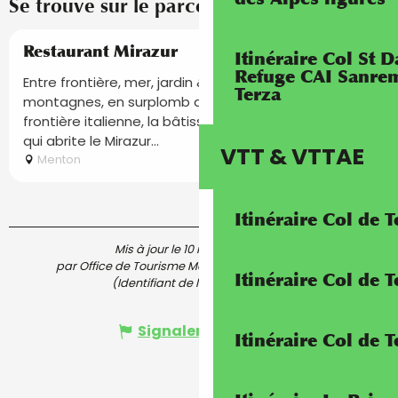
Se trouve sur le parcours de...
Réservable
Restaurant Mirazur
Itinéraire Col St
Refuge CAI Sanrem
Entre frontière, mer, jardin & montagnes, au pied des
Terza
montagnes, en surplomb de la mer à 2 pas de la
frontière italienne, la bâtisse années 30 en rotonde
qui abrite le Mirazur...
VTT & VTTAE
Menton
Itinéraire Col de 
Mis à jour le 10 mai 2024 à 12:15
par Office de Tourisme Menton, Riviera & Merveilles
Itinéraire Col de
(Identifiant de l'offre :
5797966
)
Signaler une erreur
Itinéraire Col de 