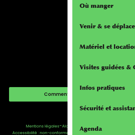
Où manger
Venir & se déplace
Matériel et locati
Visites guidées &
Infos pratiques
Comment venir ?
Sécurité et assista
-
-
-
Mentions légales
Alcotra - Interreg
FAQ
Agenda
-
Gestion du consentement
Accessibilité : non-conforme