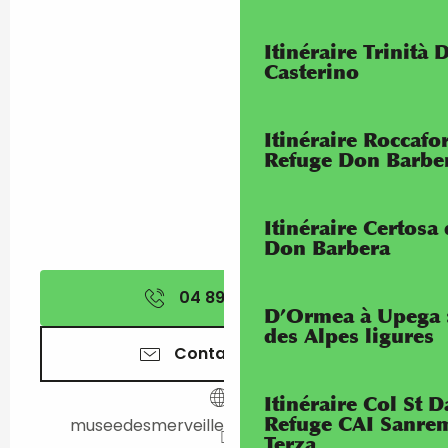
Itinéraire Trinità 
Casterino
Itinéraire Roccaf
Refuge Don Barbe
Itinéraire Certosa
Don Barbera
04 89 04 57
▒▒
D’Ormea à Upega 
des Alpes ligures
Contactez-nous
Itinéraire Col St
Refuge CAI Sanrem
museedesmerveilles.departement06.fr
Terza