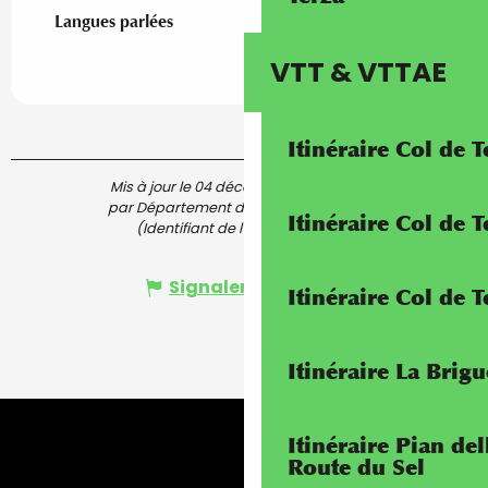
Langues parlées
Langues parlées
VTT & VTTAE
Itinéraire Col de 
Mis à jour le 04 décembre 2025 à 09:57
par Département des Alpes-Maritimes
Itinéraire Col de
(Identifiant de l'offre :
7584334
)
Signaler une erreur
Itinéraire Col de 
Itinéraire La Brig
Itinéraire Pian de
Route du Sel