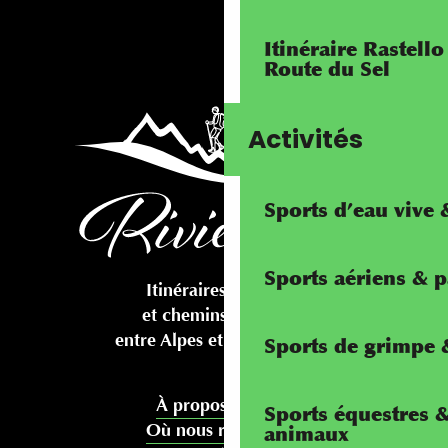
Itinéraire Rastello
Route du Sel
Activités
Sports d’eau vive
Sports aériens & 
Itinéraires cyclables
et chemins pédestres
entre Alpes et Méditerranée
Sports de grimpe &
À propos de nous
Sports équestres 
Où nous rencontrer
animaux