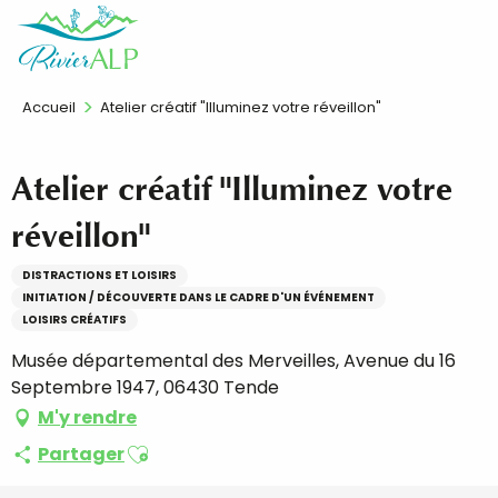
Aller
FR
au
contenu
principal
Accueil
Atelier créatif "Illuminez votre réveillon"
Atelier créatif "Illuminez votre
réveillon"
DISTRACTIONS ET LOISIRS
INITIATION / DÉCOUVERTE DANS LE CADRE D'UN ÉVÉNEMENT
LOISIRS CRÉATIFS
Musée départemental des Merveilles, Avenue du 16
Septembre 1947, 06430 Tende
M'y rendre
Ajouter aux favoris
Partager