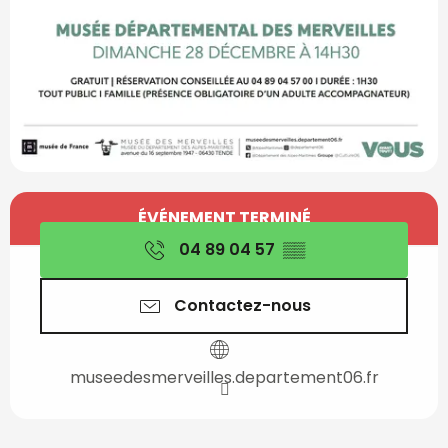
Ouverture et coordon
ÉVÉNEMENT TERMINÉ
04 89 04 57
▒▒
Contactez-nous
museedesmerveilles.departement06.fr