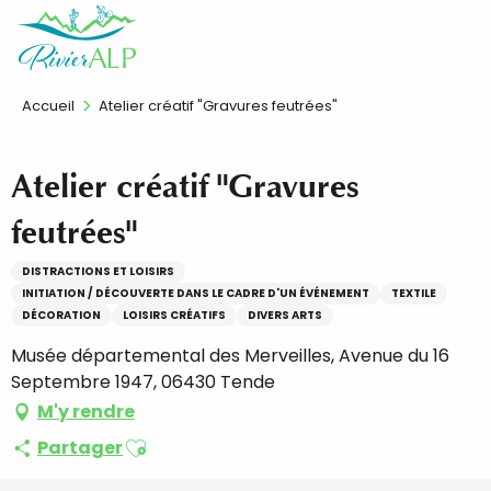
Aller
FR
au
contenu
principal
Accueil
Atelier créatif "Gravures feutrées"
Atelier créatif "Gravures
feutrées"
DISTRACTIONS ET LOISIRS
INITIATION / DÉCOUVERTE DANS LE CADRE D'UN ÉVÉNEMENT
TEXTILE
DÉCORATION
LOISIRS CRÉATIFS
DIVERS ARTS
Musée départemental des Merveilles, Avenue du 16
Septembre 1947, 06430 Tende
M'y rendre
Ajouter aux favoris
Partager