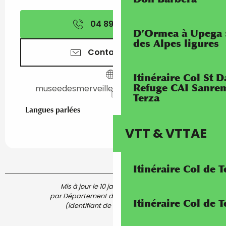
04 89 04 57
▒▒
D’Ormea à Upega 
des Alpes ligures
Contactez-nous
Itinéraire Col St
Refuge CAI Sanrem
museedesmerveilles.departement06.fr
Terza
Langues parlées
Langues parlées
VTT & VTTAE
Itinéraire Col de 
Mis à jour le 10 janvier 2026 à 11:29
par Département des Alpes-Maritimes
Itinéraire Col de
(Identifiant de l'offre :
7631103
)