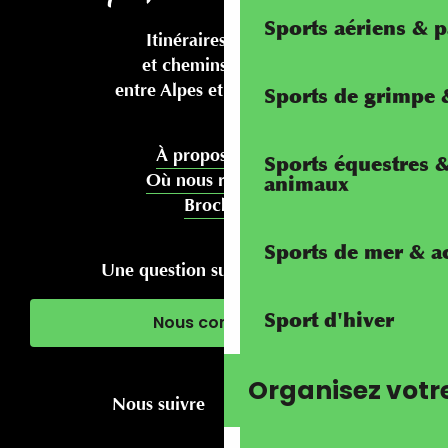
Sports aériens & 
Itinéraires cyclables
et chemins pédestres
entre Alpes et Méditerranée
Sports de grimpe &
À propos de nous
Sports équestres 
Où nous rencontrer
animaux
Brochures
Sports de mer & ac
Une question sur votre séjour ?
Sport d'hiver
Nous contacter
Organisez votr
Nous suivre