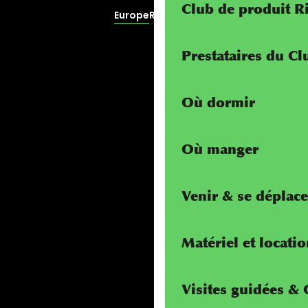
Club de produit R
Europe
RivierALP
Prestataires du C
Où dormir
Où manger
Venir & se déplace
Matériel et locati
Visites guidées &