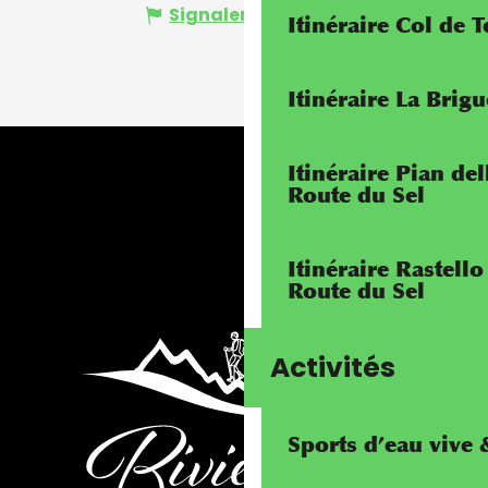
Signaler une erreur
Itinéraire Col de 
Itinéraire La Brig
Itinéraire Pian de
Route du Sel
Itinéraire Rastello
Route du Sel
Activités
Sports d’eau vive