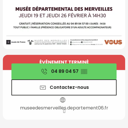
Ouverture et coordon
ÉVÉNEMENT TERMINÉ
04 89 04 57
▒▒
Contactez-nous
museedesmerveilles.departement06.fr