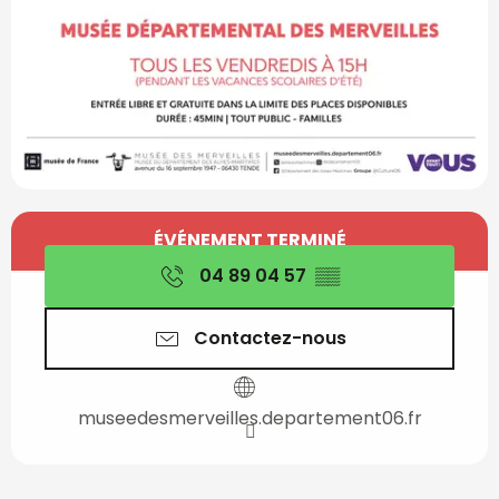
Ouverture et coordon
ÉVÉNEMENT TERMINÉ
04 89 04 57
▒▒
Contactez-nous
museedesmerveilles.departement06.fr