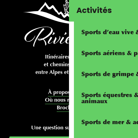
Activités
Sports d’eau vive
Sports aériens & 
Itinéraires cyclables
et chemins pédestres
entre Alpes et Méditerranée
Sports de grimpe &
À propos de nous
Sports équestres 
Où nous rencontrer
animaux
Brochures
Sports de mer & ac
Une question sur votre séjour ?