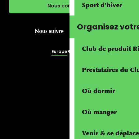
Sport d'hiver
Nous contacter
Organisez votr
Nous suivre
Club de produit R
Europe
RivierALP
Prestataires du C
Où dormir
Où manger
Venir & se déplace