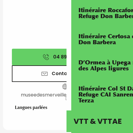
Itinéraire Roccaf
Refuge Don Barbe
Itinéraire Certosa
Don Barbera
04 89 04 57
▒▒
D’Ormea à Upega 
des Alpes ligures
Contactez-nous
Itinéraire Col St
Refuge CAI Sanrem
museedesmerveilles.departement06.fr
Terza
Langues parlées
Langues parlées
VTT & VTTAE