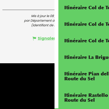
Itinéraire Col de 
Mis à jour le 08 juin 2025 à 13:18
par Département des Alpes-Maritimes
Itinéraire Col de
(Identifiant de l'offre :
7357105
)
Signaler une erreur
Itinéraire Col de 
Itinéraire La Brig
Itinéraire Pian de
Route du Sel
Itinéraire Rastello
Route du Sel