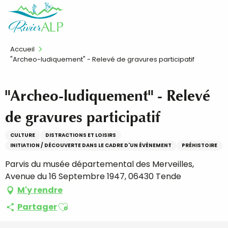
Aller
FR
au
contenu
principal
Accueil
"Archeo-ludiquement" - Relevé de gravures participatif
"Archeo-ludiquement" - Relevé
de gravures participatif
CULTURE
DISTRACTIONS ET LOISIRS
INITIATION / DÉCOUVERTE DANS LE CADRE D'UN ÉVÉNEMENT
PRÉHISTOIRE
Parvis du musée départemental des Merveilles,
Avenue du 16 Septembre 1947, 06430 Tende
M'y rendre
Ajouter aux favoris
Partager