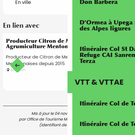
Don Barbera
En ville
D’Ormea à Upega 
En lien avec
des Alpes ligures
Producteur Citron de Menton IGP -
Agrumiculture Mentonnaise A.L. Sepicacchi
Itinéraire Col St
Refuge CAI Sanrem
Producteur de Citron de Menton sur le collines
Terza
Mentonnaises depuis 2015
Menton
VTT & VTTAE
Itinéraire Col de 
Mis à jour le 04 novembre 2024 à 15:02
par Office de Tourisme Menton, Riviera & Merveilles
Itinéraire Col de
(Identifiant de l'offre :
5651122
)