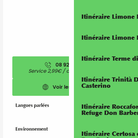
Itinéraire Limone
Itinéraire Limone
Itinéraire Terme di
08 92 97 64
▒▒
Service 2,99€ / appel+ prix appel
Itinéraire Trinità 
Casterino
Voir les sites web
Langues parlées
Langues parlées
Itinéraire Roccaf
Refuge Don Barbe
Environnement
Environnement
Itinéraire Certosa