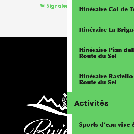
Signaler une erreur
Itinéraire Col de 
Itinéraire La Brig
Itinéraire Pian de
Route du Sel
Itinéraire Rastello
Route du Sel
Activités
Sports d’eau vive