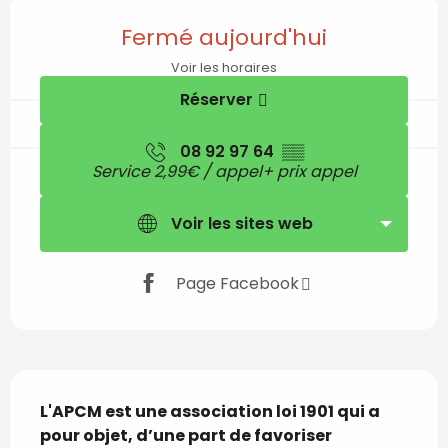
Ouverture et coordon
Fermé aujourd'hui
Voir les horaires
Réserver
08 92 97 64
▒▒
Service 2,99€ / appel+ prix appel
Voir les sites web
Page Facebook
Description
L'APCM est une association loi 1901 qui a 
pour objet, d’une part de favoriser 