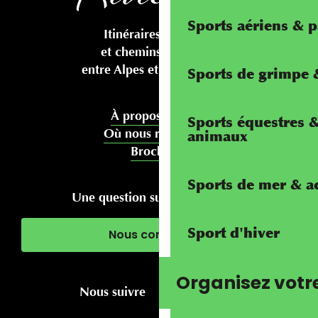
Sports aériens & 
Itinéraires cyclables
et chemins pédestres
entre Alpes et Méditerranée
Sports de grimpe &
À propos de nous
Sports équestres 
Où nous rencontrer
animaux
Brochures
Sports de mer & ac
Une question sur votre séjour ?
Sport d'hiver
Nous contacter
Organisez votr
Nous suivre