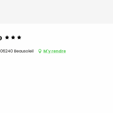
o
 06240 Beausoleil
M'y rendre