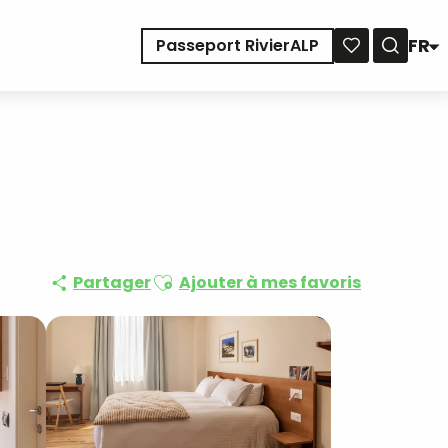
FR
Passeport RivierALP
Reche
Voir les favoris
Ajouter aux favoris
Partager
Ajouter à mes favoris