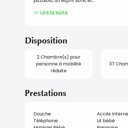
pizzaiolo, un esprit libre, et...
Lire la suite
Disposition
2 Chambre(s) pour
personne à mobilité
37 Cham
réduite
Prestations
Douche
Accès Internet
Téléphone
Lit bébé
Matériel Bébé
Baignoire