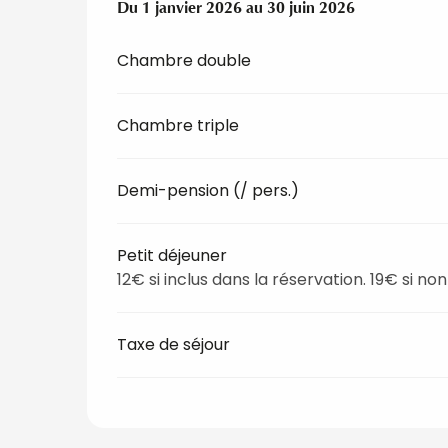
Du
Du
1 janvier 2026
1 janvier 2026
au
au
30 juin 2026
30 juin 2026
Chambre double
Chambre triple
Demi-pension (/ pers.)
Petit déjeuner
12€ si inclus dans la réservation. 19€ si non
Taxe de séjour