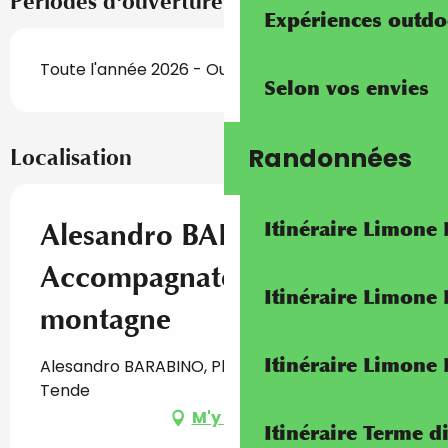
Périodes d'ouverture
Expériences outdo
Toute l'année 2026 - Ouvert tous les jours
Selon vos envies
Randonnées
Localisation
Itinéraire Limone
Alesandro BARABINO,
Accompagnateur en
Itinéraire Limone
montagne
Itinéraire Limone
Alesandro BARABINO, Place de la gare, 06430
Tende
M'y rendre
Itinéraire Terme di