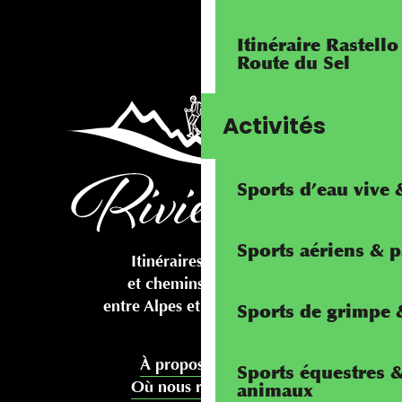
Itinéraire Rastello
Route du Sel
Activités
Sports d’eau vive
Sports aériens & 
Itinéraires cyclables
et chemins pédestres
entre Alpes et Méditerranée
Sports de grimpe &
À propos de nous
Sports équestres 
Où nous rencontrer
animaux