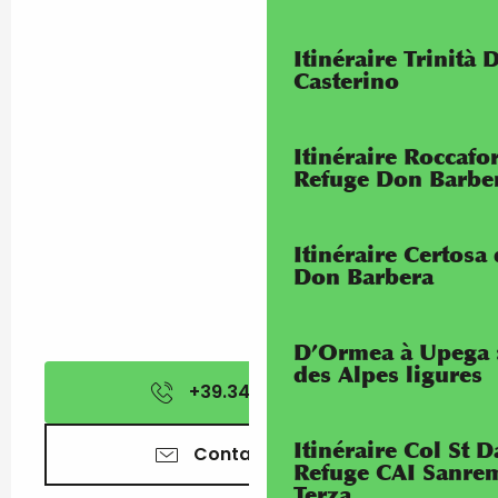
Itinéraire Trinità 
Casterino
Itinéraire Roccaf
Refuge Don Barbe
Itinéraire Certosa
Don Barbera
D’Ormea à Upega 
des Alpes ligures
+39.349.662.71
▒▒
Itinéraire Col St
Contactez-nous
Refuge CAI Sanrem
Terza