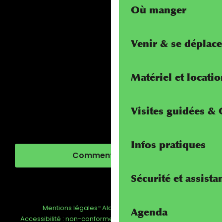
Où manger
Venir & se déplace
Matériel et locati
Visites guidées &
Infos pratiques
Comment venir ?
Sécurité et assista
-
-
-
Mentions légales
Alcotra - Interreg
FAQ
Agenda
-
Gestion du consentement
Accessibilité : non-conforme