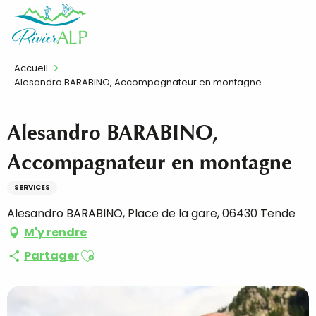
Aller
FR
au
contenu
principal
Accueil
Alesandro BARABINO, Accompagnateur en montagne
Alesandro BARABINO,
Accompagnateur en montagne
SERVICES
Alesandro BARABINO, Place de la gare, 06430 Tende
M'y rendre
Ajouter aux favoris
Partager