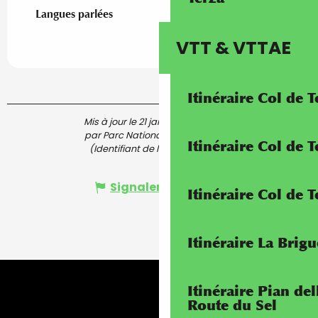
Langues parlées
Langues parlées
VTT & VTTAE
Itinéraire Col de 
Mis à jour le 21 janvier 2026 à 16:20
par Parc National du Mercantour
Itinéraire Col de
(Identifiant de l'offre :
6450728
)
Signaler une erreur
Itinéraire Col de 
Itinéraire La Brig
Itinéraire Pian de
Route du Sel