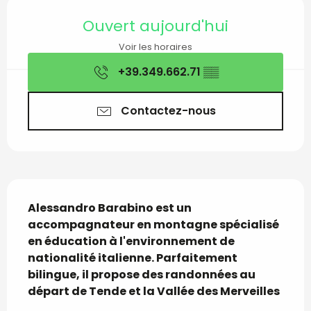
Ouverture et coordon
Ouvert aujourd'hui
Voir les horaires
+39.349.662.71
▒▒
Contactez-nous
Description
Alessandro Barabino est un 
accompagnateur en montagne spécialisé 
en éducation à l'environnement de 
nationalité italienne. Parfaitement 
bilingue, il propose des randonnées au 
départ de Tende et la Vallée des Merveilles