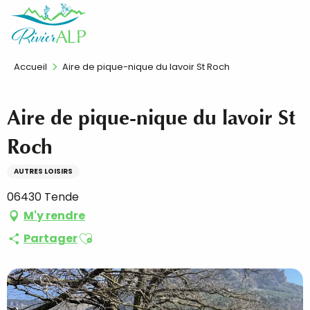
Aller
FR
au
contenu
principal
Accueil
Aire de pique-nique du lavoir St Roch
Aire de pique-nique du lavoir St
Roch
AUTRES LOISIRS
06430 Tende
M'y rendre
Ajouter aux favoris
Partager