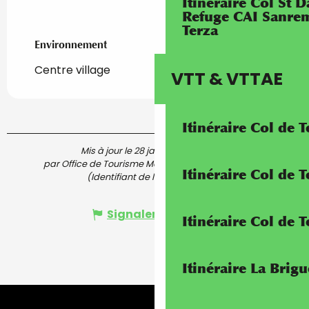
Itinéraire Col St
Refuge CAI Sanrem
Terza
Environnement
Environnement
Centre village
VTT & VTTAE
Itinéraire Col de 
Mis à jour le 28 janvier 2026 à 17:02
par Office de Tourisme Menton, Riviera & Merveilles
Itinéraire Col de
(Identifiant de l'offre :
5920072
)
Signaler une erreur
Itinéraire Col de 
Itinéraire La Brig