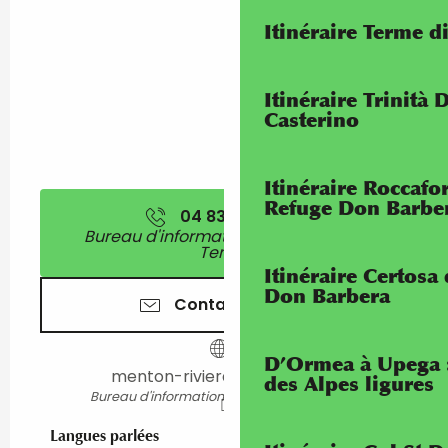
Itinéraire Terme di
Itinéraire Trinità 
Casterino
Itinéraire Roccaf
Refuge Don Barbe
04 83 93 98
▒▒
Bureau d'information touristique de
Tende
Itinéraire Certosa
Don Barbera
Contactez-nous
D’Ormea à Upega 
menton-riviera-merveilles.fr
des Alpes ligures
Bureau d'information touristique de Tende
Langues parlées
Langues parlées