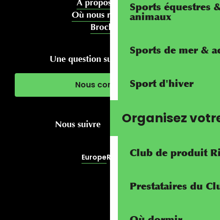
À propos de nous
Sports équestres 
Où nous rencontrer
animaux
Brochures
Sports de mer & ac
Une question sur votre séjour ?
Sport d'hiver
Nous contacter
Organisez votr
Nous suivre
Club de produit R
Europe
RivierALP
Prestataires du C
Où dormir