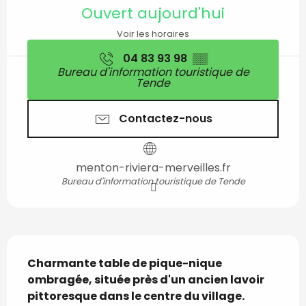
Ouverture et coordon
Ouvert aujourd'hui
Voir les horaires
04 83 93 98
▒▒
Bureau d'information touristique de
Tende
Contactez-nous
menton-riviera-merveilles.fr
Bureau d'information touristique de Tende
Description
Charmante table de pique-nique 
ombragée, située près d'un ancien lavoir 
pittoresque dans le centre du village.