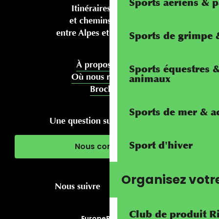
Sports aériens & 
Itinéraires cyclables
et chemins pédestres
entre Alpes et Méditerranée
Sports de grimpe &
À propos de nous
Sports équestres 
Où nous rencontrer
animaux
Brochures
Sports de mer & ac
Une question sur votre séjour ?
Sport d'hiver
Nous contacter
Organisez votr
Nous suivre
Club de produit R
Europe
RivierALP