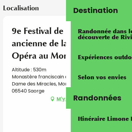
Localisation
Destination
9e Festival de musique
Randonnée dans les
découverte de Riv
ancienne de la Roya :
Opéra au Monastère !
Expériences outdo
Altitude : 530m
Monastère franciscain de Saorge et Notre-
Selon vos envies
Dame des Miracles, Monastère de Saorge,
06540 Saorge
Randonnées
M'y rendre
Itinéraire Limone