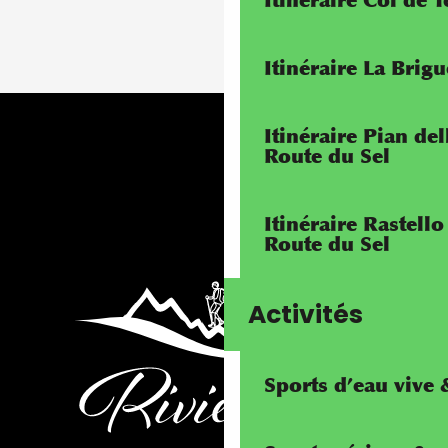
Itinéraire Col de 
Itinéraire La Brig
Itinéraire Pian de
Route du Sel
Itinéraire Rastello
Route du Sel
Activités
Sports d’eau vive