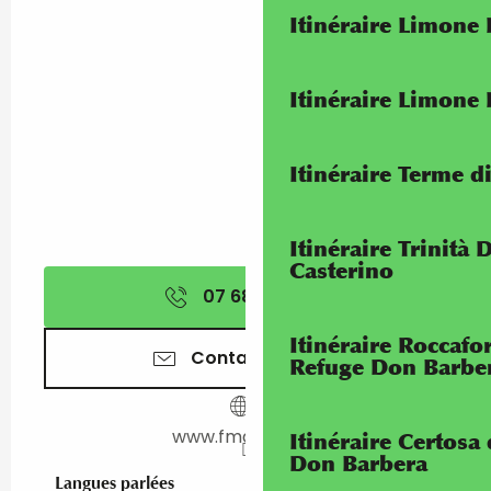
Itinéraire Limone
Itinéraire Limone
Itinéraire Terme di
Itinéraire Trinità 
Casterino
07 68 31 18
▒▒
Itinéraire Roccaf
Contactez-nous
Refuge Don Barbe
www.fma-roya.fr
Itinéraire Certosa
Don Barbera
Langues parlées
Langues parlées