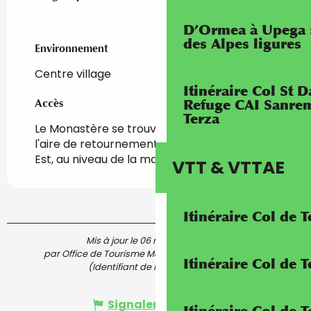
D’Ormea à Upega 
des Alpes ligures
Environnement
Environnement
Centre village
Itinéraire Col St
Refuge CAI Sanrem
Accès
Accès
Terza
Le Monastère se trouve à 10 mn à pied de
l'aire de retournement de Saorge quartiers
Est, au niveau de la maison de retraite.
VTT & VTTAE
Itinéraire Col de 
Mis à jour le 06 mai 2026 à 10:59
par Office de Tourisme Menton, Riviera & Merveilles
Itinéraire Col de
(Identifiant de l'offre :
6219369
)
Signaler une erreur